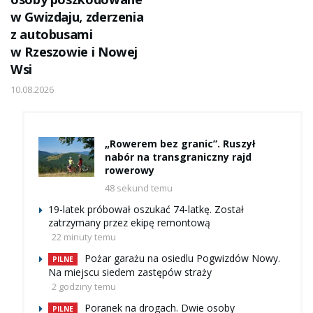
w Gwizdaju, zderzenia
z autobusami
w Rzeszowie i Nowej
Wsi
10.08.2026
„Rowerem bez granic”. Ruszył
nabór na transgraniczny rajd
rowerowy
48 sekund temu
19-latek próbował oszukać 74-latkę. Został
zatrzymany przez ekipę remontową
22 minuty temu
Pożar garażu na osiedlu Pogwizdów Nowy.
PILNE
Na miejscu siedem zastępów straży
2 godziny temu
Poranek na drogach. Dwie osoby
PILNE