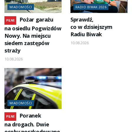
WIADOMOŚCI
RADIO BIWAK 2026
Pożar garażu
Sprawdź,
PILNE
co w dzisiejszym
na osiedlu Pogwizdów
Radiu Biwak
Nowy. Na miejscu
siedem zastępów
10.08.2026
straży
10.08.2026
WIADOMOŚCI
Poranek
PILNE
na drogach. Dwie
osoby poszkodowane