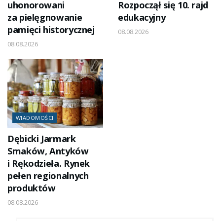
uhonorowani
Rozpoczął się 10. rajd
za pielęgnowanie
edukacyjny
pamięci historycznej
08.08.2026
08.08.2026
WIADOMOŚCI
Dębicki Jarmark
Smaków, Antyków
i Rękodzieła. Rynek
pełen regionalnych
produktów
08.08.2026