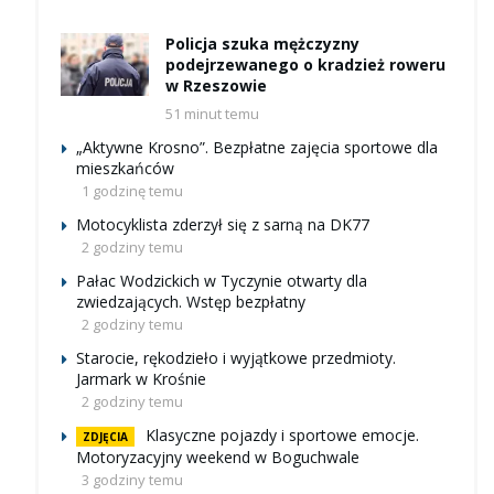
Policja szuka mężczyzny
podejrzewanego o kradzież roweru
w Rzeszowie
51 minut temu
„Aktywne Krosno”. Bezpłatne zajęcia sportowe dla
mieszkańców
1 godzinę temu
Motocyklista zderzył się z sarną na DK77
2 godziny temu
Pałac Wodzickich w Tyczynie otwarty dla
zwiedzających. Wstęp bezpłatny
2 godziny temu
Starocie, rękodzieło i wyjątkowe przedmioty.
Jarmark w Krośnie
2 godziny temu
Klasyczne pojazdy i sportowe emocje.
ZDJĘCIA
Motoryzacyjny weekend w Boguchwale
3 godziny temu