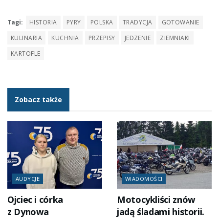
Tagi:
HISTORIA
PYRY
POLSKA
TRADYCJA
GOTOWANIE
KULINARIA
KUCHNIA
PRZEPISY
JEDZENIE
ZIEMNIAKI
KARTOFLE
Zobacz także
AUDYCJE
WIADOMOŚCI
Ojciec i córka
Motocykliści znów
z Dynowa
jadą śladami historii.