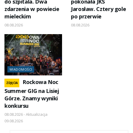
do szpitala. Dwa
pokonała JKS
zdarzenia w powiecie
Jarosław. Cztery gole
mieleckim
po przerwie
08.08.2026
08.08.2026
WIADOMOŚCI
Rockowa Noc
ZDJĘCIA
Summer GIG na Lisiej
Górze. Znamy wyniki
konkursu
08.08.2026 - Aktualizacja
09.08.2026