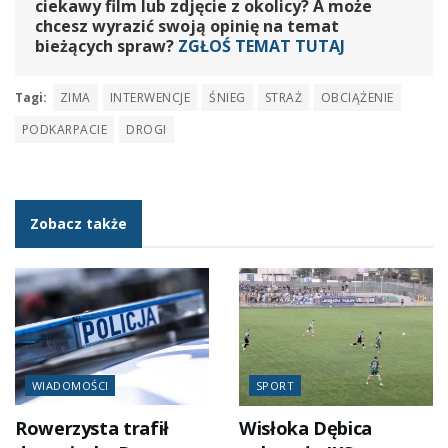
ciekawy film lub zdjęcie z okolicy? A może
chcesz wyrazić swoją opinię na temat
bieżących spraw?
ZGŁOŚ TEMAT TUTAJ
Tagi:
ZIMA
INTERWENCJE
ŚNIEG
STRAŻ
OBCIĄŻENIE
PODKARPACIE
DROGI
Zobacz także
WIADOMOŚCI
SPORT
Rowerzysta trafił
Wisłoka Dębica