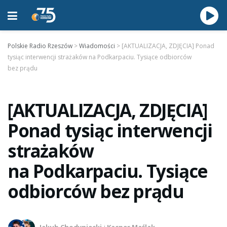
Polskie Radio Rzeszów
>
Wiadomości
>
[AKTUALIZACJA, ZDJĘCIA] Ponad
tysiąc interwencji strażaków na Podkarpaciu. Tysiące odbiorców
bez prądu
[AKTUALIZACJA, ZDJĘCIA]
Ponad tysiąc interwencji
strażaków
na Podkarpaciu. Tysiące
odbiorców bez prądu
Jakub Chodyniecki
i
Kacper Maślak