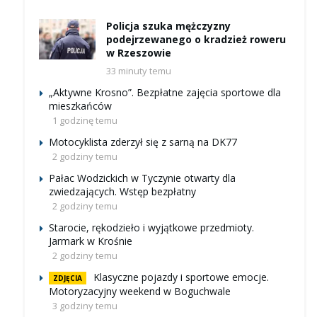
Policja szuka mężczyzny
podejrzewanego o kradzież roweru
w Rzeszowie
33 minuty temu
„Aktywne Krosno”. Bezpłatne zajęcia sportowe dla
mieszkańców
1 godzinę temu
Motocyklista zderzył się z sarną na DK77
2 godziny temu
Pałac Wodzickich w Tyczynie otwarty dla
zwiedzających. Wstęp bezpłatny
2 godziny temu
Starocie, rękodzieło i wyjątkowe przedmioty.
Jarmark w Krośnie
2 godziny temu
Klasyczne pojazdy i sportowe emocje.
ZDJĘCIA
Motoryzacyjny weekend w Boguchwale
3 godziny temu