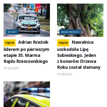
SPORT
WIADOMOŚCI
Adrian Rzeźnik
Nawałnica
ZDJĘCIA
ZDJĘCIA
liderem po pierwszym
uszkodziła Lipę
etapie 35. Marma
Sobieskiego. Jeden
Rajdu Rzeszowskiego
z konarów Drzewa
Roku został złamany
07.08.2026
07.08.2026