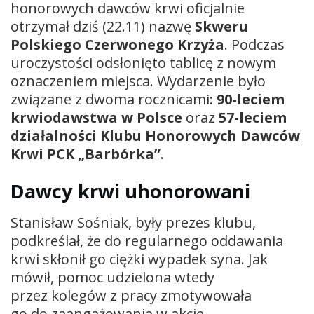
honorowych dawców krwi oficjalnie
otrzymał dziś (22.11) nazwę
Skweru
Polskiego Czerwonego Krzyża
. Podczas
uroczystości odsłonięto tablicę z nowym
oznaczeniem miejsca. Wydarzenie było
związane z dwoma rocznicami:
90-leciem
krwiodawstwa w Polsce
oraz
57-leciem
działalności Klubu Honorowych Dawców
Krwi PCK „Barbórka”
.
Dawcy krwi uhonorowani
Stanisław Sośniak, były prezes klubu,
podkreślał, że do regularnego oddawania
krwi skłonił go ciężki wypadek syna. Jak
mówił, pomoc udzielona wtedy
przez kolegów z pracy zmotywowała
go do zaangażowania w akcje