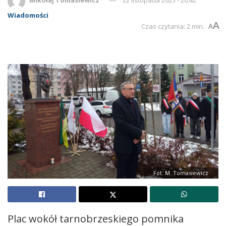
Wiadomości
A
Czas czytania: 2 min.
A
Fot. M. Tomasiewicz
Plac wokół tarnobrzeskiego pomnika