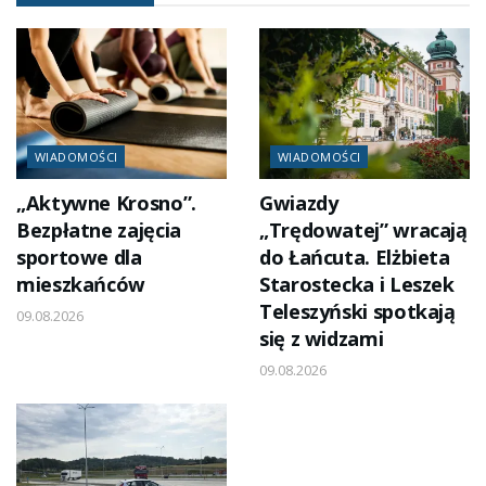
WIADOMOŚCI
WIADOMOŚCI
„Aktywne Krosno”.
Gwiazdy
Bezpłatne zajęcia
„Trędowatej” wracają
sportowe dla
do Łańcuta. Elżbieta
mieszkańców
Starostecka i Leszek
Teleszyński spotkają
09.08.2026
się z widzami
09.08.2026