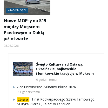
WIADOMOŚCI
Nowe MOP-y na S19
między Miejscem
Piastowym a Duklą
już otwarte
08.08.2026
Święto Kultury nad Osławą.
Ukraińskie, bojkowskie
i łemkowskie tradycje w Mokrem
9 godzin temu
Zlot Historyczno-Militarny Blizna 2026
11 godzin temu
Finał Podkarpackiego Szlaku Filmowego.
ZDJĘCIA
Muzyka Kilara i „Pałac” w Łańcucie