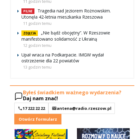
11 godzin temu
Tragedia nad Jeziorem Rożnowskim.
PILNE
Utonęła 42-letnia mieszkanka Rzeszowa
11 godzin temu
„Nie bądź obojętny”. W Rzeszowie
ZDJĘCIA
manifestowano solidarność z Ukrainą
12 godzin temu
Upał wraca na Podkarpacie. IMGW wydał
ostrzeżenie dla 22 powiatów
13 godzin temu
Byłeś świadkiem ważnego wydarzenia?
Daj nam znać!
17 222 22 22
antena@radio.rzeszow.pl
Otwórz formularz