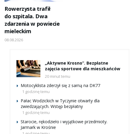
Rowerzysta trafił
do szpitala. Dwa
zdarzenia w powiecie
mieleckim
08.08.2026
„Aktywne Krosno”. Bezpłatne
zajęcia sportowe dla mieszkańców
20 minut temu
Motocyklista zderzył się z sarną na DK77
1 godzinę temu
Pałac Wodzickich w Tyczynie otwarty dla
zwiedzających. Wstęp bezpłatny
1 godzinę temu
Starocie, rękodzieło i wyjątkowe przedmioty.
Jarmark w Krośnie
1 godzinę temu