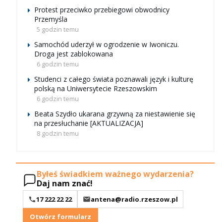
Protest przeciwko przebiegowi obwodnicy
Przemyśla
5 godzin temu
Samochód uderzył w ogrodzenie w Iwoniczu.
Droga jest zablokowana
6 godzin temu
Studenci z całego świata poznawali język i kulturę
polską na Uniwersytecie Rzeszowskim
6 godzin temu
Beata Szydło ukarana grzywną za niestawienie się
na przesłuchanie [AKTUALIZACJA]
8 godzin temu
Byłeś świadkiem ważnego wydarzenia?
Daj nam znać!
17 222 22 22
antena@radio.rzeszow.pl
Otwórz formularz