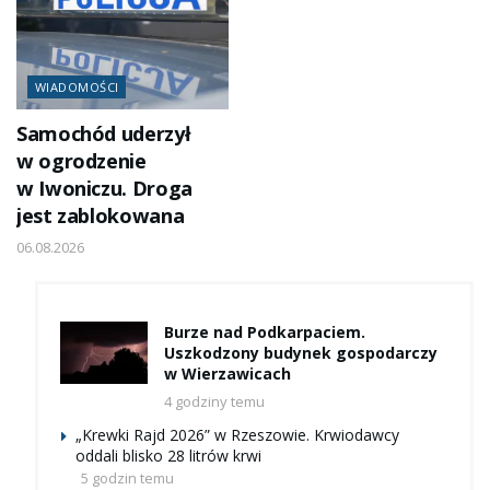
WIADOMOŚCI
Samochód uderzył
w ogrodzenie
w Iwoniczu. Droga
jest zablokowana
06.08.2026
Burze nad Podkarpaciem.
Uszkodzony budynek gospodarczy
w Wierzawicach
4 godziny temu
„Krewki Rajd 2026” w Rzeszowie. Krwiodawcy
oddali blisko 28 litrów krwi
5 godzin temu