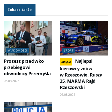
Zobacz także
WIADOMOŚCI
SPORT
Protest przeciwko
Najlepsi
ZDJĘCIA
przebiegowi
kierowcy znów
obwodnicy Przemyśla
w Rzeszowie. Rusza
35. MARMA Rajd
06.08.2026
Rzeszowski
06.08.2026