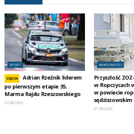
SPORT
WIADOMOŚCI
Adrian Rzeźnik liderem
Przyszłość ZOZ
ZDJĘCIA
w Ropczycach 
po pierwszym etapie 35.
w powiecie rop
Marma Rajdu Rzeszowskiego
sędziszowskim
07.08.2026
07.08.2026