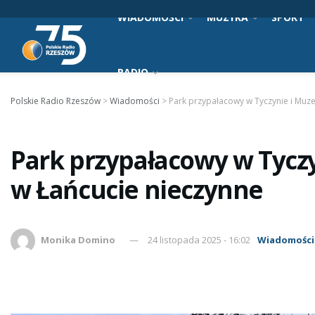
WIADOMOŚCI
MUZYKA
SPORT
RADIO
Polskie Radio Rzeszów
>
Wiadomości
>
Park przypałacowy w Tyczynie i Mu
Park przypałacowy w Tyc
w Łańcucie nieczynne
Monika Domino
24 listopada 2025 - 16:02
Wiadomości