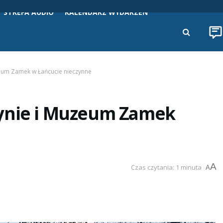
STREFA AUDIO
KALENDARZ WYDARZEŃ
zeum Zamek w Łańcucie nieczynne
zynie i Muzeum Zamek
A
Czas czytania: 1 minuta
A