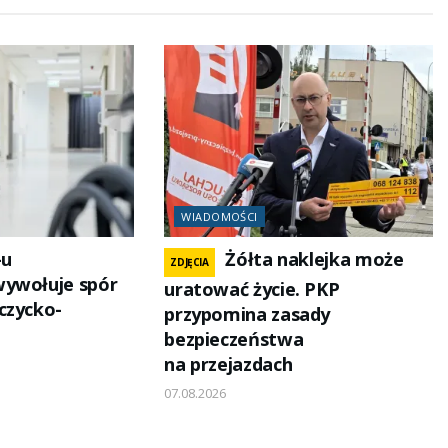
WIADOMOŚCI
-u
Żółta naklejka może
ZDJĘCIA
wywołuje spór
uratować życie. PKP
czycko-
przypomina zasady
bezpieczeństwa
na przejazdach
07.08.2026