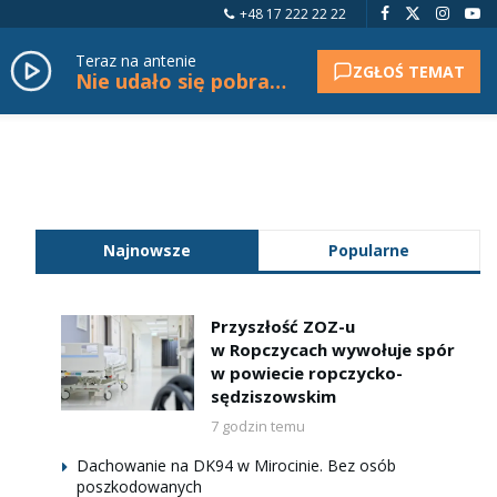
+48 17 222 22 22
Teraz na antenie
ZGŁOŚ TEMAT
Nie udało się pobrać tytułu.
Najnowsze
Popularne
Przyszłość ZOZ-u
w Ropczycach wywołuje spór
w powiecie ropczycko-
sędziszowskim
7 godzin temu
Dachowanie na DK94 w Mirocinie. Bez osób
poszkodowanych