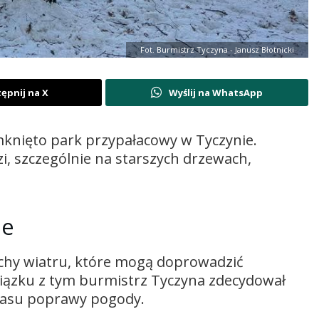
Fot. Burmistrz Tyczyna - Janusz Błotnicki
ępnij na X
Wyślij na WhatsApp
knięto park przypałacowy w Tyczynie.
, szczególnie na starszych drzewach,
ie
chy wiatru, które mogą doprowadzić
wiązku z tym burmistrz Tyczyna zdecydował
czasu poprawy pogody.