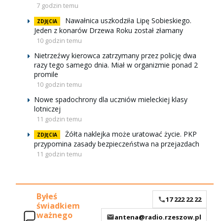
7 godzin temu
Nawałnica uszkodziła Lipę Sobieskiego.
ZDJĘCIA
Jeden z konarów Drzewa Roku został złamany
10 godzin temu
Nietrzeźwy kierowca zatrzymany przez policję dwa
razy tego samego dnia. Miał w organizmie ponad 2
promile
10 godzin temu
Nowe spadochrony dla uczniów mieleckiej klasy
lotniczej
11 godzin temu
Żółta naklejka może uratować życie. PKP
ZDJĘCIA
przypomina zasady bezpieczeństwa na przejazdach
11 godzin temu
Byłeś
17 222 22 22
świadkiem
ważnego
antena@radio.rzeszow.pl