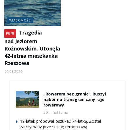
WIADOMOŚCI
Tragedia
PILNE
nad Jeziorem
Rożnowskim. Utonęła
42-letnia mieszkanka
Rzeszowa
09.08.2026
„Rowerem bez granic”. Ruszył
nabór na transgraniczny rajd
rowerowy
20 minut temu
19-latek próbował oszukać 74-latkę. Został
zatrzymany przez ekipę remontową