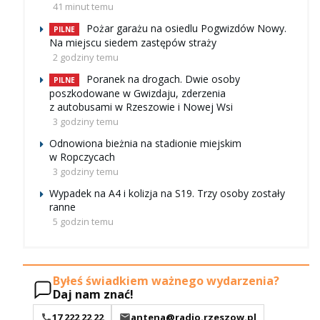
41 minut temu
Pożar garażu na osiedlu Pogwizdów Nowy.
PILNE
Na miejscu siedem zastępów straży
2 godziny temu
Poranek na drogach. Dwie osoby
PILNE
poszkodowane w Gwizdaju, zderzenia
z autobusami w Rzeszowie i Nowej Wsi
3 godziny temu
Odnowiona bieżnia na stadionie miejskim
w Ropczycach
3 godziny temu
Wypadek na A4 i kolizja na S19. Trzy osoby zostały
ranne
5 godzin temu
Byłeś świadkiem ważnego wydarzenia?
Daj nam znać!
17 222 22 22
antena@radio.rzeszow.pl