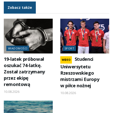
Zobacz także
WIADOMOŚCI
SPORT
19-latek próbował
Studenci
WIDEO
oszukać 74-latkę.
Uniwersytetu
Został zatrzymany
Rzeszowskiego
przez ekipę
mistrzami Europy
remontową
w piłce nożnej
10.08.2026
10.08.2026