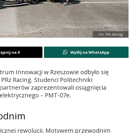
Fot. PRz Racing
ępnij na X
Wyślij na WhatsApp
trum Innowacji w Rzeszowie odbyło się
Rz Racing. Studenci Politechniki
 partnerów zaprezentowali osiągnięcia
elektrycznego – PMT-07e.
odnim
gicznej rewolucji. Motywem przewodnim