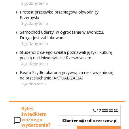
3 godziny temu
Protest przeciwko przebiegowi obwodnicy
Przemyśla
3 godziny temu
Samochód uderzył w ogrodzenie w Iwoniczu.
Droga jest zablokowana
3 godziny temu
Studenci z całego świata poznawali język i kulturę
polską na Uniwersytecie Rzeszowskim
4 godziny temu
Beata Szydło ukarana grzywną za niestawienie się
na przesłuchanie [AKTUALIZACJA]
6 godzin temu
Byłeś
17 222 22 22
świadkiem
ważnego
antena@radio.rzeszow.pl
wydarzenia?