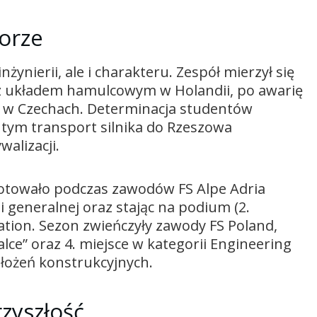
torze
ynierii, ale i charakteru. Zespół mierzył się
z układem hamulcowym w Holandii, po awarię
o w Czechach. Determinacja studentów
 tym transport silnika do Rzeszowa
alizacji.
otowało podczas zawodów FS Alpe Adria
ji generalnej oraz stając na podium (2.
ation. Sezon zwieńczyły zawody FS Poland,
alce” oraz 4. miejsce w kategorii Engineering
ałożeń konstrukcyjnych.
rzyszłość