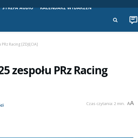
STREFA AUDIO
KALENDARZ WYDARZEŃ
PRz Racing [ZDJĘCIA]
5 zespołu PRz Racing
A
Czas czytania: 2 min.
A
ci