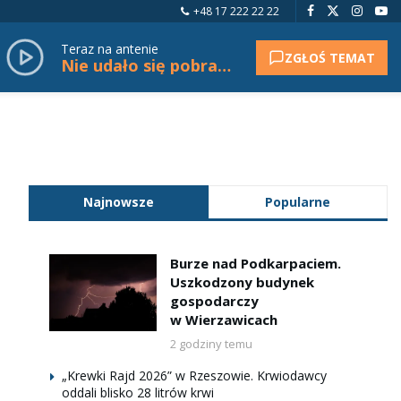
+48 17 222 22 22
Teraz na antenie
ZGŁOŚ TEMAT
Nie udało się pobrać tytułu.
Najnowsze
Popularne
Burze nad Podkarpaciem.
Uszkodzony budynek
gospodarczy
w Wierzawicach
2 godziny temu
„Krewki Rajd 2026” w Rzeszowie. Krwiodawcy
oddali blisko 28 litrów krwi