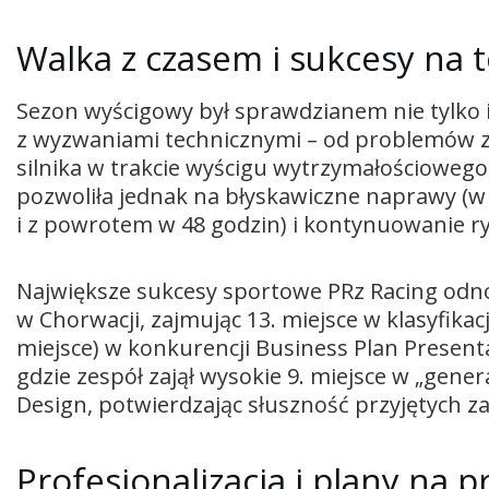
Walka z czasem i sukcesy na 
Sezon wyścigowy był sprawdzianem nie tylko inż
z wyzwaniami technicznymi – od problemów 
silnika w trakcie wyścigu wytrzymałościoweg
pozwoliła jednak na błyskawiczne naprawy (w
i z powrotem w 48 godzin) i kontynuowanie ryw
Największe sukcesy sportowe PRz Racing odn
w Chorwacji, zajmując 13. miejsce w klasyfikac
miejsce) w konkurencji Business Plan Present
gdzie zespół zajął wysokie 9. miejsce w „gener
Design, potwierdzając słuszność przyjętych z
Profesjonalizacja i plany na p