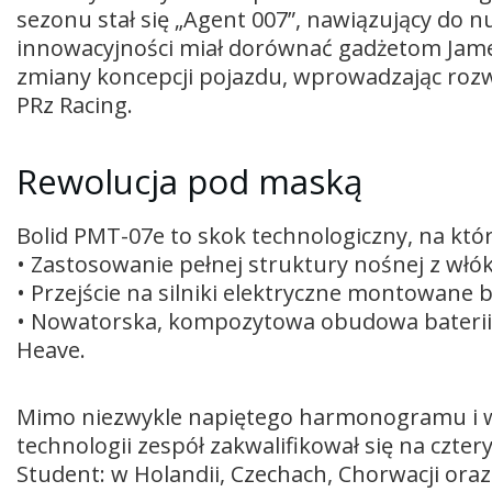
sezonu stał się „Agent 007”, nawiązujący do
innowacyjności miał dorównać gadżetom James
zmiany koncepcji pojazdu, wprowadzając rozw
PRz Racing.
Rewolucja pod maską
Bolid PMT-07e to skok technologiczny, na który
• Zastosowanie pełnej struktury nośnej z w
• Przejście na silniki elektryczne montowane b
• Nowatorska, kompozytowa obudowa baterii o
Heave.
Mimo niezwykle napiętego harmonogramu i 
technologii zespół zakwalifikował się na czt
Student: w Holandii, Czechach, Chorwacji oraz