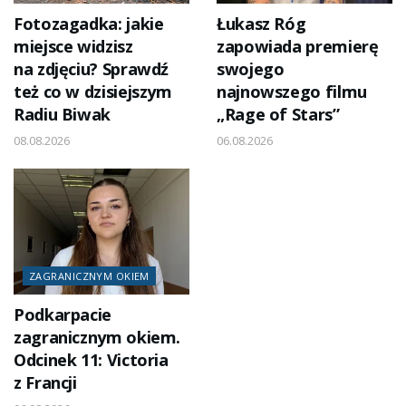
Fotozagadka: jakie
Łukasz Róg
miejsce widzisz
zapowiada premierę
na zdjęciu? Sprawdź
swojego
też co w dzisiejszym
najnowszego filmu
Radiu Biwak
„Rage of Stars”
08.08.2026
06.08.2026
ZAGRANICZNYM OKIEM
Podkarpacie
zagranicznym okiem.
Odcinek 11: Victoria
z Francji