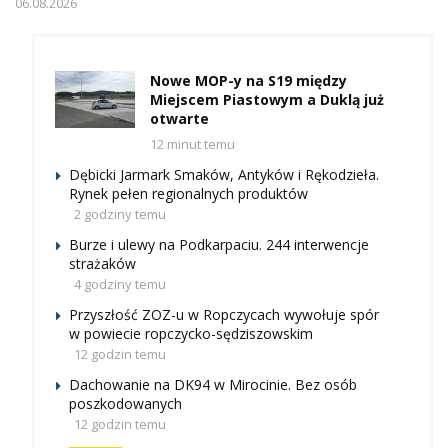
06.08.2026
Nowe MOP-y na S19 między
Miejscem Piastowym a Duklą już
otwarte
12 minut temu
Dębicki Jarmark Smaków, Antyków i Rękodzieła.
Rynek pełen regionalnych produktów
2 godziny temu
Burze i ulewy na Podkarpaciu. 244 interwencje
strażaków
4 godziny temu
Przyszłość ZOZ-u w Ropczycach wywołuje spór
w powiecie ropczycko-sędziszowskim
12 godzin temu
Dachowanie na DK94 w Mirocinie. Bez osób
poszkodowanych
12 godzin temu