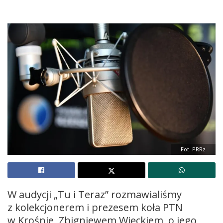
Fot. PRRz
W audycji „Tu i Teraz” rozmawialiśmy
z kolekcjonerem i prezesem koła PTN
w Krośnie, Zbigniewem Więckiem, o jego