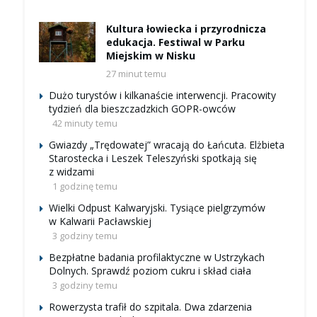
Kultura łowiecka i przyrodnicza
edukacja. Festiwal w Parku
Miejskim w Nisku
27 minut temu
Dużo turystów i kilkanaście interwencji. Pracowity
tydzień dla bieszczadzkich GOPR-owców
42 minuty temu
Gwiazdy „Trędowatej” wracają do Łańcuta. Elżbieta
Starostecka i Leszek Teleszyński spotkają się
z widzami
1 godzinę temu
Wielki Odpust Kalwaryjski. Tysiące pielgrzymów
w Kalwarii Pacławskiej
3 godziny temu
Bezpłatne badania profilaktyczne w Ustrzykach
Dolnych. Sprawdź poziom cukru i skład ciała
3 godziny temu
Rowerzysta trafił do szpitala. Dwa zdarzenia