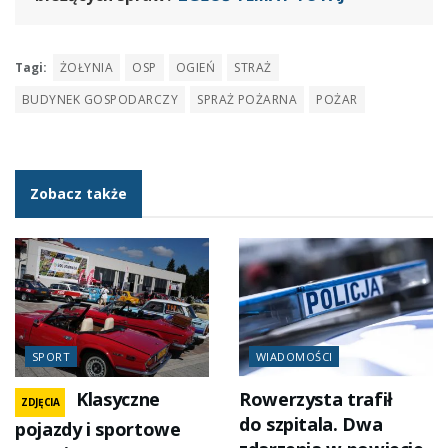
Tagi:
ŻOŁYNIA
OSP
OGIEŃ
STRAŻ
BUDYNEK GOSPODARCZY
SPRAŻ POŻARNA
POŻAR
Zobacz także
SPORT
WIADOMOŚCI
Klasyczne
Rowerzysta trafił
ZDJĘCIA
do szpitala. Dwa
pojazdy i sportowe