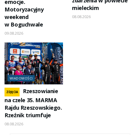
zdarzenia w powiecie
emocje.
mieleckim
Motoryzacyjny
weekend
08.08.2026
w Boguchwale
09.08.2026
WIADOMOŚCI
Rzeszowianie
ZDJĘCIA
na czele 35. MARMA
Rajdu Rzeszowskiego.
Rzeźnik triumfuje
08.08.2026