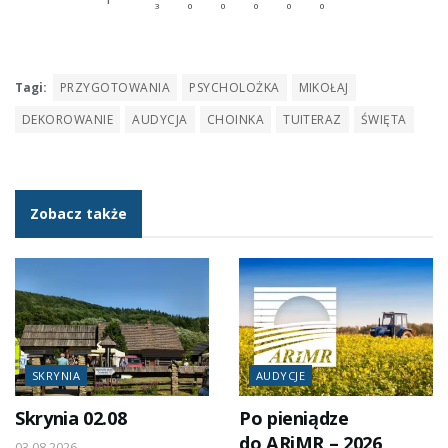
Tagi:
PRZYGOTOWANIA
PSYCHOLOŻKA
MIKOŁAJ
DEKOROWANIE
AUDYCJA
CHOINKA
TUITERAZ
ŚWIĘTA
Zobacz także
SKRYNIA
AUDYCJE
Skrynia 02.08
Po pieniądze
do ARiMR – 2026
03.08.2026