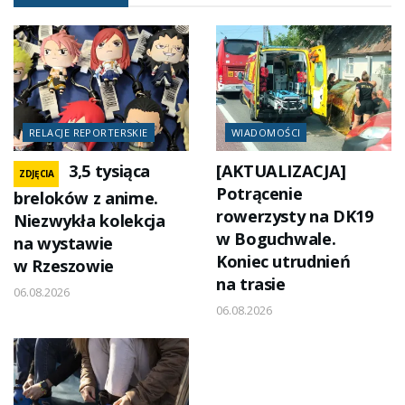
RELACJE REPORTERSKIE
WIADOMOŚCI
3,5 tysiąca
[AKTUALIZACJA]
ZDJĘCIA
Potrącenie
breloków z anime.
rowerzysty na DK19
Niezwykła kolekcja
w Boguchwale.
na wystawie
Koniec utrudnień
w Rzeszowie
na trasie
06.08.2026
06.08.2026