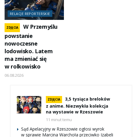
RELACJE REPORTERSKIE
W Przemyślu
ZDJĘCIA
powstanie
nowoczesne
lodowisko. Latem
ma zmieniać się
w rolkowisko
06.08.2026
3,5 tysiąca breloków
ZDJĘCIA
z anime. Niezwykła kolekcja
na wystawie w Rzeszowie
11 minut temu
Sąd Apelacyjny w Rzeszowie ogłosi wyrok
w sprawie Marcina Warchoła przeciwko Izabeli