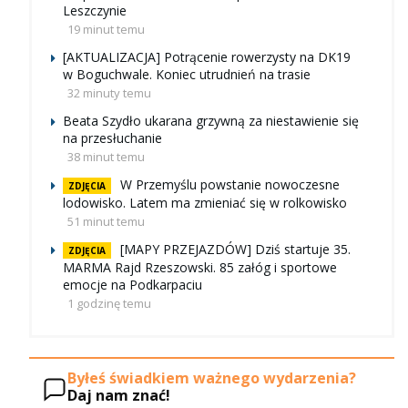
Leszczynie
19 minut temu
[AKTUALIZACJA] Potrącenie rowerzysty na DK19
w Boguchwale. Koniec utrudnień na trasie
32 minuty temu
Beata Szydło ukarana grzywną za niestawienie się
na przesłuchanie
38 minut temu
W Przemyślu powstanie nowoczesne
ZDJĘCIA
lodowisko. Latem ma zmieniać się w rolkowisko
51 minut temu
[MAPY PRZEJAZDÓW] Dziś startuje 35.
ZDJĘCIA
MARMA Rajd Rzeszowski. 85 załóg i sportowe
emocje na Podkarpaciu
1 godzinę temu
Byłeś świadkiem ważnego wydarzenia?
Daj nam znać!