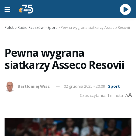
Polskie Radio Rzeszów
>
Sport
>
Pewna wygrana siatkarzy Asseco Resovii
Pewna wygrana
siatkarzy Asseco Resovii
Bartłomiej Wisz
02 grudnia 2025 - 20:09
Sport
A
Czas czytania: 1 minuta
A