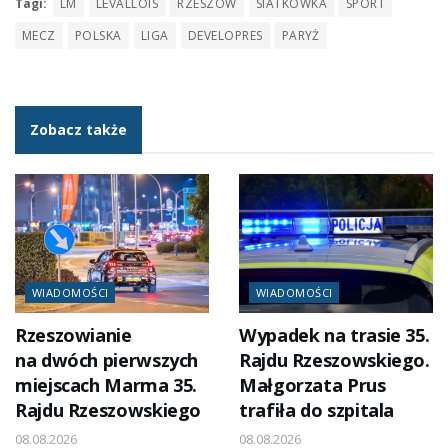
Tagi:
LM
LEVALLOIS
RZESZÓW
SIATKÓWKA
SPORT
MECZ
POLSKA
LIGA
DEVELOPRES
PARYŻ
Zobacz także
WIADOMOŚCI
WIADOMOŚCI
Rzeszowianie
Wypadek na trasie 35.
na dwóch pierwszych
Rajdu Rzeszowskiego.
miejscach Marma 35.
Małgorzata Prus
Rajdu Rzeszowskiego
trafiła do szpitala
08.08.2026
08.08.2026