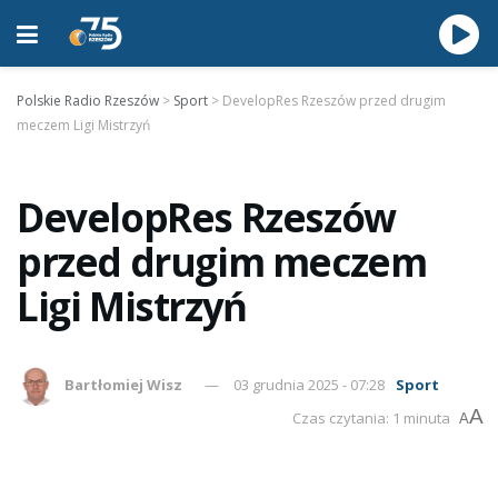
Polskie Radio Rzeszów
>
Sport
>
DevelopRes Rzeszów przed drugim
meczem Ligi Mistrzyń
DevelopRes Rzeszów
przed drugim meczem
Ligi Mistrzyń
Bartłomiej Wisz
03 grudnia 2025 - 07:28
Sport
A
Czas czytania: 1 minuta
A