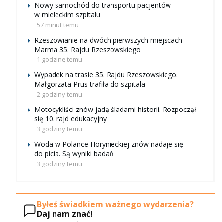
Nowy samochód do transportu pacjentów
w mieleckim szpitalu
57 minut temu
Rzeszowianie na dwóch pierwszych miejscach
Marma 35. Rajdu Rzeszowskiego
1 godzinę temu
Wypadek na trasie 35. Rajdu Rzeszowskiego.
Małgorzata Prus trafiła do szpitala
2 godziny temu
Motocykliści znów jadą śladami historii. Rozpoczął
się 10. rajd edukacyjny
3 godziny temu
Woda w Polance Horynieckiej znów nadaje się
do picia. Są wyniki badań
3 godziny temu
Byłeś świadkiem ważnego wydarzenia?
Daj nam znać!