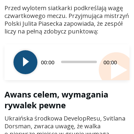
Przed wylotem siatkarki podkreślają wagę
czwartkowego meczu. Przyjmująca mistrzyń
Polski Julita Piasecka zapowiada, że zespół
liczy na pełną zdobycz punktową:
Odtwarzacz
plików
dźwiękowych
00:00
00:00
Awans celem, wymagania
rywalek pewne
Ukraińska środkowa DevelopResu, Svitlana
Dorsman, zwraca uwagę, że walka
o pierwsze miejsce w grupie wymaga