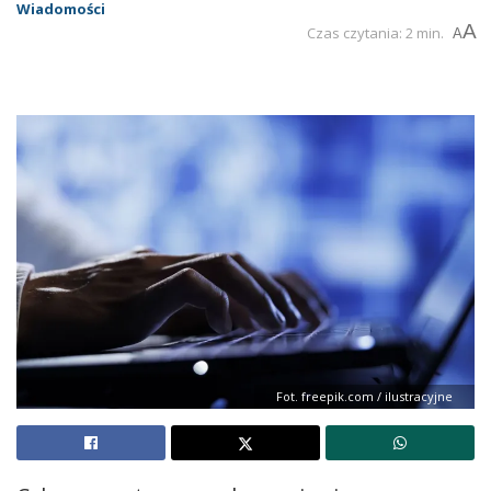
Wiadomości
A
Czas czytania: 2 min.
A
Fot. freepik.com / ilustracyjne