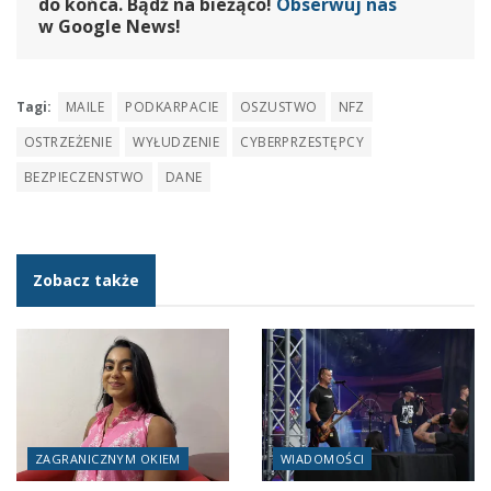
do końca. Bądź na bieżąco!
Obserwuj nas
w Google News!
Tagi:
MAILE
PODKARPACIE
OSZUSTWO
NFZ
OSTRZEŻENIE
WYŁUDZENIE
CYBERPRZESTĘPCY
BEZPIECZENSTWO
DANE
Zobacz także
ZAGRANICZNYM OKIEM
WIADOMOŚCI