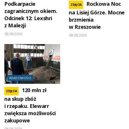
Podkarpacie
Rockowa Noc
ZDJĘCIA
zagranicznym okiem.
na Lisiej Górze. Mocne
Odcinek 12: Lexshri
brzmienia
z Malezji
w Rzeszowie
08.08.2026
08.08.2026
WIADOMOŚCI
120 mln zł
ZDJĘCIA
na skup zbóż
i rzepaku. Elewarr
zwiększa możliwości
zakupowe
08.08.2026