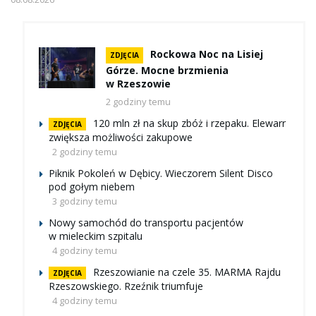
Rockowa Noc na Lisiej
ZDJĘCIA
Górze. Mocne brzmienia
w Rzeszowie
2 godziny temu
120 mln zł na skup zbóż i rzepaku. Elewarr
ZDJĘCIA
zwiększa możliwości zakupowe
2 godziny temu
Piknik Pokoleń w Dębicy. Wieczorem Silent Disco
pod gołym niebem
3 godziny temu
Nowy samochód do transportu pacjentów
w mieleckim szpitalu
4 godziny temu
Rzeszowianie na czele 35. MARMA Rajdu
ZDJĘCIA
Rzeszowskiego. Rzeźnik triumfuje
4 godziny temu