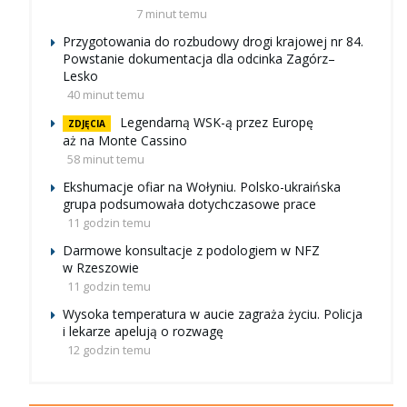
7 minut temu
Przygotowania do rozbudowy drogi krajowej nr 84.
Powstanie dokumentacja dla odcinka Zagórz–
Lesko
40 minut temu
Legendarną WSK-ą przez Europę
ZDJĘCIA
aż na Monte Cassino
58 minut temu
Ekshumacje ofiar na Wołyniu. Polsko-ukraińska
grupa podsumowała dotychczasowe prace
11 godzin temu
Darmowe konsultacje z podologiem w NFZ
w Rzeszowie
11 godzin temu
Wysoka temperatura w aucie zagraża życiu. Policja
i lekarze apelują o rozwagę
12 godzin temu