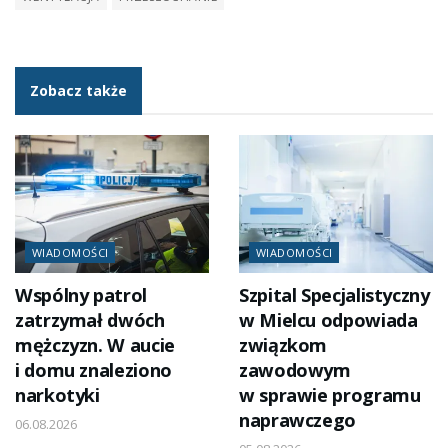
Zobacz także
WIADOMOŚCI
WIADOMOŚCI
Wspólny patrol
Szpital Specjalistyczny
zatrzymał dwóch
w Mielcu odpowiada
mężczyzn. W aucie
związkom
i domu znaleziono
zawodowym
narkotyki
w sprawie programu
naprawczego
06.08.2026