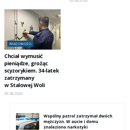
05.08.2026
WIADOMOŚCI
Chciał wymusić
pieniądze, grożąc
scyzorykiem. 34-latek
zatrzymany
w Stalowej Woli
05.08.2026
Wspólny patrol zatrzymał dwóch
mężczyzn. W aucie i domu
znaleziono narkotyki