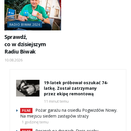
RADIO BIWAK 2026
Sprawdź,
co w dzisiejszym
Radiu Biwak
10.08.2026
19-latek próbował oszukać 74-
latkę. Został zatrzymany
przez ekipę remontową
11 minut temu
Pożar garażu na osiedlu Pogwizdów Nowy.
PILNE
Na miejscu siedem zastępów straży
1 godzinę temu
Poranek na drogach. Dwie osoby