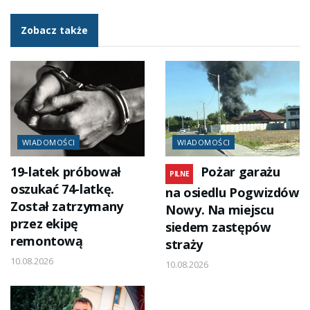
Zobacz także
WIADOMOŚCI
WIADOMOŚCI
19-latek próbował
Pożar garażu
PILNE
oszukać 74-latkę.
na osiedlu Pogwizdów
Został zatrzymany
Nowy. Na miejscu
przez ekipę
siedem zastępów
remontową
straży
10.08.2026
10.08.2026