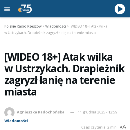
Polskie Radio Rzeszów
>
Wiadomości
>
[WIDEO 18+] Atak wilka
w Ustrzykach. Drapieżnik zagryzł łanię na terenie miasta
[WIDEO 18+] Atak wilka
w Ustrzykach. Drapieżnik
zagryzł łanię na terenie
miasta
Agnieszka Radochońska
11 grudnia 2025 - 12:59
Wiadomości
A
Czas czytania: 2 min.
A