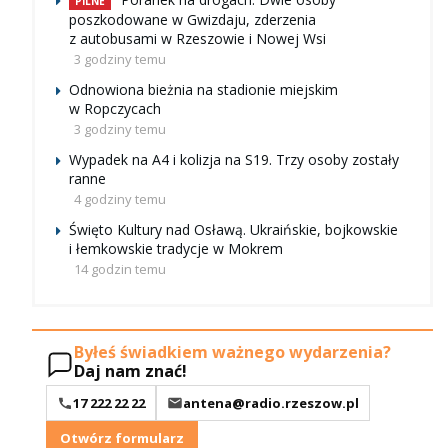
PILNE
poszkodowane w Gwizdaju, zderzenia
z autobusami w Rzeszowie i Nowej Wsi
3 godziny temu
Odnowiona bieżnia na stadionie miejskim
w Ropczycach
3 godziny temu
Wypadek na A4 i kolizja na S19. Trzy osoby zostały
ranne
4 godziny temu
Święto Kultury nad Osławą. Ukraińskie, bojkowskie
i łemkowskie tradycje w Mokrem
14 godzin temu
Byłeś świadkiem ważnego wydarzenia?
Daj nam znać!
17 222 22 22
antena@radio.rzeszow.pl
Otwórz formularz