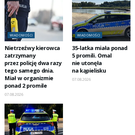
WIADOMOŚCI
WIADOMOŚCI
Nietrzeźwy kierowca
35-latka miała ponad
zatrzymany
5 promili. Omal
przez policję dwa razy
nie utonęła
tego samego dnia.
na kąpielisku
Miał w organizmie
07.08.2026
ponad 2 promile
07.08.2026