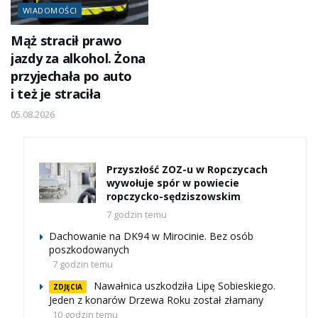
WIADOMOŚCI
Mąż stracił prawo
jazdy za alkohol. Żona
przyjechała po auto
i też je straciła
05.08.2026
Przyszłość ZOZ-u w Ropczycach
wywołuje spór w powiecie
ropczycko-sędziszowskim
7 godzin temu
Dachowanie na DK94 w Mirocinie. Bez osób
poszkodowanych
7 godzin temu
Nawałnica uszkodziła Lipę Sobieskiego.
ZDJĘCIA
Jeden z konarów Drzewa Roku został złamany
10 godzin temu