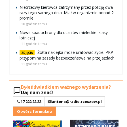
Nietrzeźwy kierowca zatrzymany przez policję dwa
razy tego samego dnia. Miał w organizmie ponad 2
promile
10 godzin temu
Nowe spadochrony dla uczniów mieleckiej klasy
lotniczej
11 godzin temu
Żółta naklejka może uratować życie. PKP
ZDJĘCIA
przypomina zasady bezpieczeństwa na przejazdach
11 godzin temu
Byłeś świadkiem ważnego wydarzenia?
Daj nam znać!
17 222 22 22
antena@radio.rzeszow.pl
Otwórz formularz