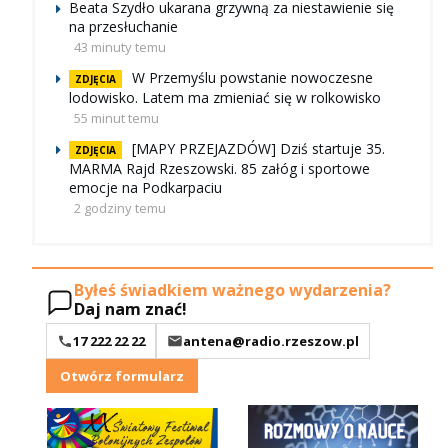
Beata Szydło ukarana grzywną za niestawienie się
na przesłuchanie
43 minuty temu
W Przemyślu powstanie nowoczesne
ZDJĘCIA
lodowisko. Latem ma zmieniać się w rolkowisko
55 minut temu
[MAPY PRZEJAZDÓW] Dziś startuje 35.
ZDJĘCIA
MARMA Rajd Rzeszowski. 85 załóg i sportowe
emocje na Podkarpaciu
2 godziny temu
Byłeś świadkiem ważnego wydarzenia?
Daj nam znać!
17 222 22 22
antena@radio.rzeszow.pl
Otwórz formularz