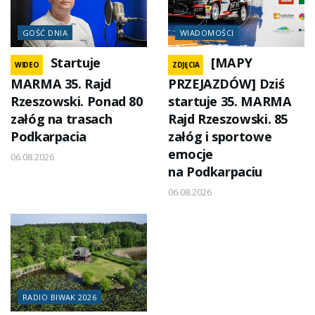
GOŚĆ DNIA
WIADOMOŚCI
Startuje
[MAPY
WIDEO
ZDJĘCIA
MARMA 35. Rajd
PRZEJAZDÓW] Dziś
Rzeszowski. Ponad 80
startuje 35. MARMA
załóg na trasach
Rajd Rzeszowski. 85
Podkarpacia
załóg i sportowe
emocje
06.08.2026
na Podkarpaciu
06.08.2026
RADIO BIWAK 2026