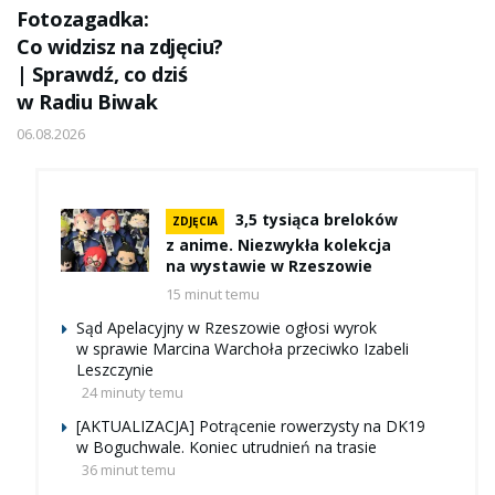
Fotozagadka:
Co widzisz na zdjęciu?
| Sprawdź, co dziś
w Radiu Biwak
06.08.2026
3,5 tysiąca breloków
ZDJĘCIA
z anime. Niezwykła kolekcja
na wystawie w Rzeszowie
15 minut temu
Sąd Apelacyjny w Rzeszowie ogłosi wyrok
w sprawie Marcina Warchoła przeciwko Izabeli
Leszczynie
24 minuty temu
[AKTUALIZACJA] Potrącenie rowerzysty na DK19
w Boguchwale. Koniec utrudnień na trasie
36 minut temu