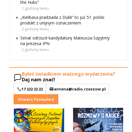
the Hubs”
1 godzinę temu
„Kiełbasa pradziada z Dukli” to już 51. polski
produkt z unijnym oznaczeniem
2 godziny temu
Senat odrzucił kandydaturę Mateusza Szpytmy
na prezesa IPN
2 godziny temu
Byłeś świadkiem ważnego wydarzenia?
Daj nam znać!
17 222 22 22
antena@radio.rzeszow.pl
Otwórz formularz