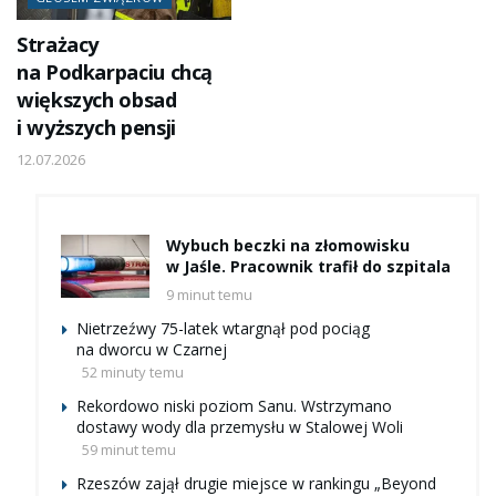
Strażacy
na Podkarpaciu chcą
większych obsad
i wyższych pensji
12.07.2026
Wybuch beczki na złomowisku
w Jaśle. Pracownik trafił do szpitala
9 minut temu
Nietrzeźwy 75-latek wtargnął pod pociąg
na dworcu w Czarnej
52 minuty temu
Rekordowo niski poziom Sanu. Wstrzymano
dostawy wody dla przemysłu w Stalowej Woli
59 minut temu
Rzeszów zajął drugie miejsce w rankingu „Beyond