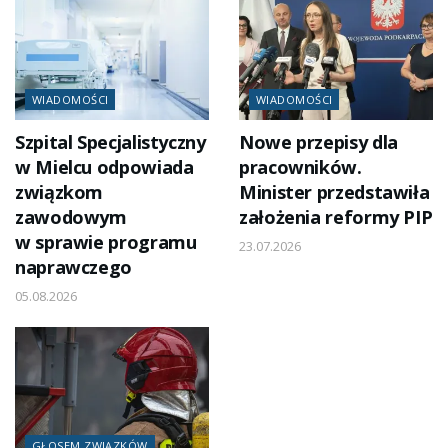
WIADOMOŚCI
WIADOMOŚCI
Szpital Specjalistyczny
Nowe przepisy dla
w Mielcu odpowiada
pracowników.
związkom
Minister przedstawiła
zawodowym
założenia reformy PIP
w sprawie programu
23.07.2026
naprawczego
05.08.2026
GŁOSEM ZWIĄZKÓW