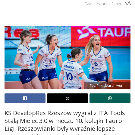
A
Czas czytania: 2 min.
A
Fot. F. Kłęk/archiwum
KS DevelopRes Rzeszów wygrał z ITA Tools
Stalą Mielec 3:0 w meczu 10. kolejki Tauron
Ligi. Rzeszowianki były wyraźnie lepsze