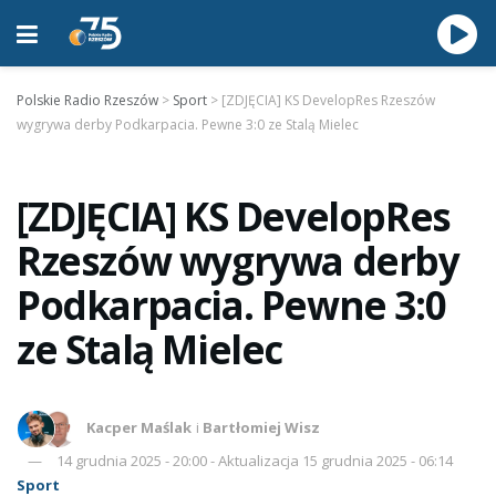
Polskie Radio Rzeszów
>
Sport
>
[ZDJĘCIA] KS DevelopRes Rzeszów
wygrywa derby Podkarpacia. Pewne 3:0 ze Stalą Mielec
[ZDJĘCIA] KS DevelopRes
Rzeszów wygrywa derby
Podkarpacia. Pewne 3:0
ze Stalą Mielec
Kacper Maślak
i
Bartłomiej Wisz
14 grudnia 2025 - 20:00 - Aktualizacja 15 grudnia 2025 - 06:14
Sport