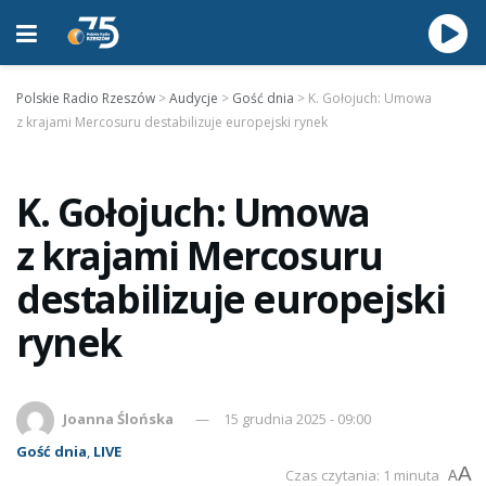
Polskie Radio Rzeszów
>
Audycje
>
Gość dnia
>
K. Gołojuch: Umowa
z krajami Mercosuru destabilizuje europejski rynek
K. Gołojuch: Umowa
z krajami Mercosuru
destabilizuje europejski
rynek
Joanna Ślońska
15 grudnia 2025 - 09:00
Gość dnia
,
LIVE
A
Czas czytania: 1 minuta
A