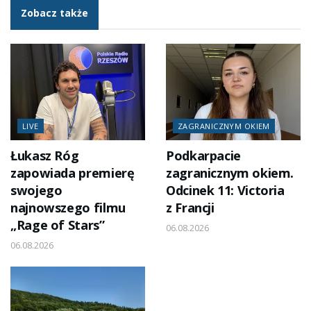
Zobacz także
LIVE
ZAGRANICZNYM OKIEM
Łukasz Róg
Podkarpacie
zapowiada premierę
zagranicznym okiem.
swojego
Odcinek 11: Victoria
najnowszego filmu
z Francji
„Rage of Stars”
06.08.2026
06.08.2026