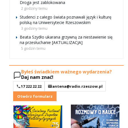
Droga jest zablokowana
2 godziny temu
Studenci z całego świata poznawali język i kulturę
polską na Uniwersytecie Rzeszowskim
3 godziny temu
Beata Szydło ukarana grzywną za niestawienie się
na przesłuchanie [AKTUALIZACJA]
5 godzin temu
Byłeś świadkiem ważnego wydarzenia?
Daj nam znać!
17 222 22 22
antena@radio.rzeszow.pl
Otwórz formularz