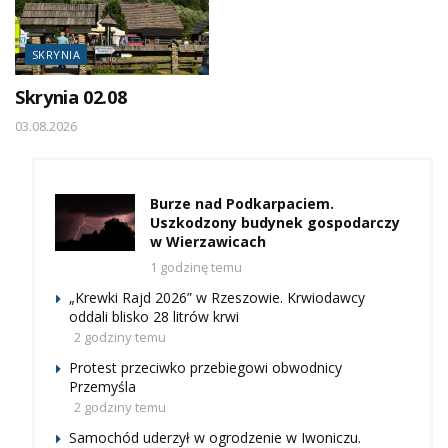
SKRYNIA
Skrynia 02.08
03.08.2026
Burze nad Podkarpaciem.
Uszkodzony budynek gospodarczy
w Wierzawicach
1 godzinę temu
„Krewki Rajd 2026” w Rzeszowie. Krwiodawcy
oddali blisko 28 litrów krwi
2 godziny temu
Protest przeciwko przebiegowi obwodnicy
Przemyśla
2 godziny temu
Samochód uderzył w ogrodzenie w Iwoniczu.