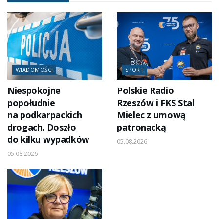
WIADOMOŚCI
SPORT
Niespokojne
Polskie Radio
popołudnie
Rzeszów i FKS Stal
na podkarpackich
Mielec z umową
drogach. Doszło
patronacką
do kilku wypadków
05.08.2026
05.08.2026