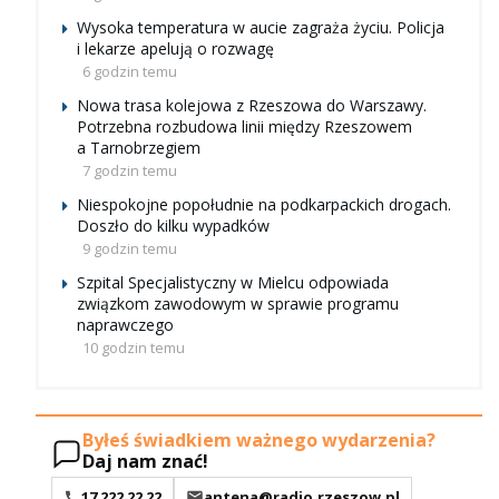
Wysoka temperatura w aucie zagraża życiu. Policja
i lekarze apelują o rozwagę
6 godzin temu
Nowa trasa kolejowa z Rzeszowa do Warszawy.
Potrzebna rozbudowa linii między Rzeszowem
a Tarnobrzegiem
7 godzin temu
Niespokojne popołudnie na podkarpackich drogach.
Doszło do kilku wypadków
9 godzin temu
Szpital Specjalistyczny w Mielcu odpowiada
związkom zawodowym w sprawie programu
naprawczego
10 godzin temu
Byłeś świadkiem ważnego wydarzenia?
Daj nam znać!
17 222 22 22
antena@radio.rzeszow.pl