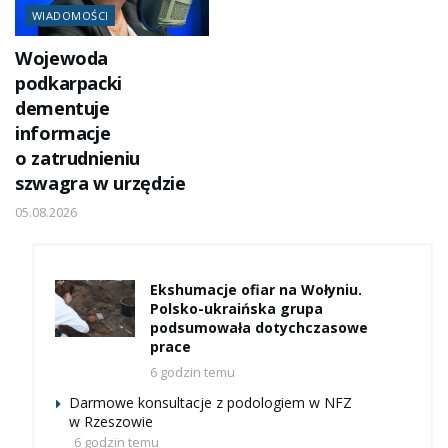
WIADOMOŚCI
Wojewoda
podkarpacki
dementuje
informacje
o zatrudnieniu
szwagra w urzędzie
05.08.2026
Ekshumacje ofiar na Wołyniu.
Polsko-ukraińska grupa
podsumowała dotychczasowe
prace
6 godzin temu
Darmowe konsultacje z podologiem w NFZ
w Rzeszowie
6 godzin temu