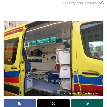
A
Czas czytania: 1 minuta
A
Fot. archiwum PRRz/ilustracyjne