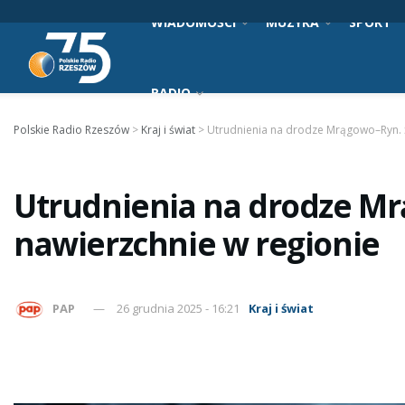
WIADOMOŚCI
MUZYKA
SPORT
RADIO
Polskie Radio Rzeszów
>
Kraj i świat
>
Utrudnienia na drodze Mrągowo–Ryn. Ś
Utrudnienia na drodze Mr
nawierzchnie w regionie
PAP
26 grudnia 2025 - 16:21
Kraj i świat