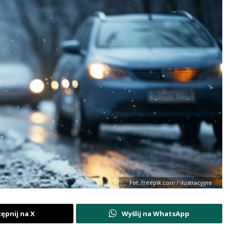
Fot. freepik.com / ilustracyjne
ępnij na X
Wyślij na WhatsApp