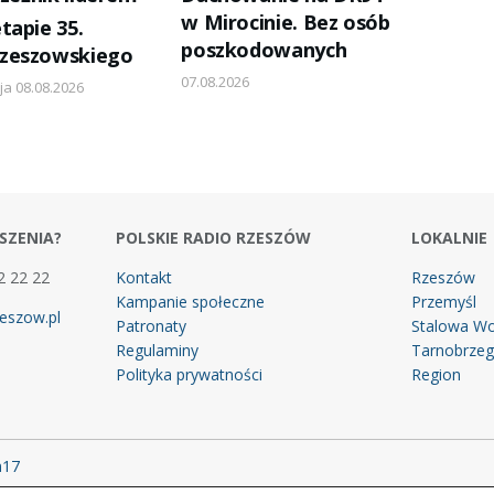
w Mirocinie. Bez osób
tapie 35.
poszkodowanych
zeszowskiego
07.08.2026
ja 08.08.2026
SZENIA?
POLSKIE RADIO RZESZÓW
LOKALNIE
2 22 22
Kontakt
Rzeszów
Kampanie społeczne
Przemyśl
eszow.pl
Patronaty
Stalowa Wo
Regulaminy
Tarnobrze
Polityka prywatności
Region
m17