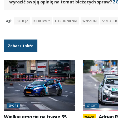
wyrazić swoją opinię na temat bieżących spraw?
Z
Tagi:
POLICJA
KIEROWCY
UTRUDNIENIA
WYPADKI
SAMOCH
Zobacz także
SPORT
SPORT
Wielkie emocje na trasie 35.
Adrian R
ZDJĘCIA