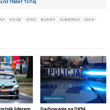
GŁOŚ TEMAT TUTAJ
ODY
KOLIZJE
OPADY
BLOKADY
SLISKIEDROGI
DROGI
WIADOMOŚCI
zeźnik liderem
Dachowanie na DK94