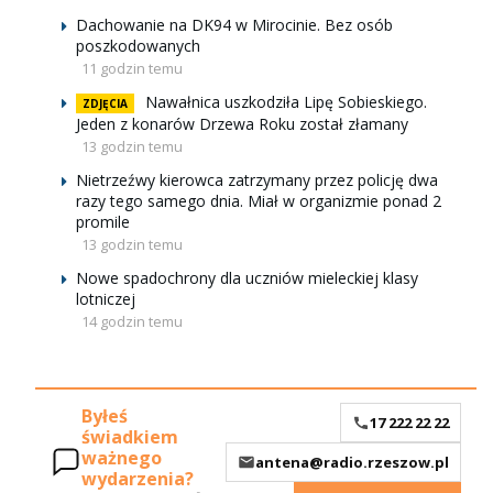
Dachowanie na DK94 w Mirocinie. Bez osób
poszkodowanych
11 godzin temu
Nawałnica uszkodziła Lipę Sobieskiego.
ZDJĘCIA
Jeden z konarów Drzewa Roku został złamany
13 godzin temu
Nietrzeźwy kierowca zatrzymany przez policję dwa
razy tego samego dnia. Miał w organizmie ponad 2
promile
13 godzin temu
Nowe spadochrony dla uczniów mieleckiej klasy
lotniczej
14 godzin temu
Byłeś
17 222 22 22
świadkiem
ważnego
antena@radio.rzeszow.pl
wydarzenia?