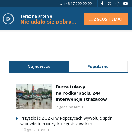
+48 17 222 22 22
Teraz na antenie
ZGŁOŚ TEMAT
Nie udało się pobrać tytułu.
Najnowsze
Popularne
Burze i ulewy
na Podkarpaciu. 244
interwencje strażaków
2 godziny temu
Przyszłość ZOZ-u w Ropczycach wywołuje spór
w powiecie ropczycko-sędziszowskim
10 godzin temu