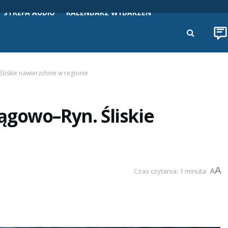
STREFA AUDIO
KALENDARZ WYDARZEŃ
liskie nawierzchnie w regionie
ągowo–Ryn. Śliskie
A
Czas czytania: 1 minuta
A