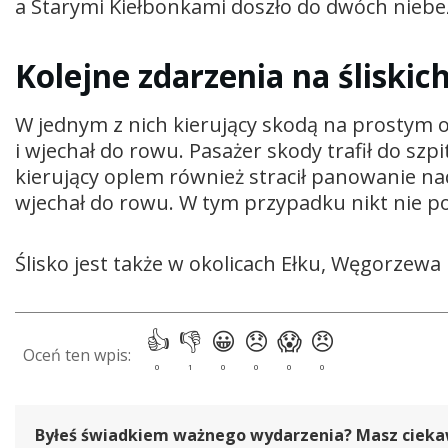
a Starymi Kiełbonkami doszło do dwóch nieb
Kolejne zdarzenia na śliskic
W jednym z nich kierujący skodą na prostym 
i wjechał do rowu. Pasażer skody trafił do szpi
kierujący oplem również stracił panowanie nad
wjechał do rowu. W tym przypadku nikt nie 
Ślisko jest także w okolicach Ełku, Węgorzewa 
Byłeś świadkiem ważnego wydarzenia? Masz ciekawy