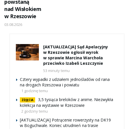
powstaną
nad Wisłokiem
w Rzeszowie
03.08.2026
[AKTUALIZACJA] Sąd Apelacyjny
w Rzeszowie ogłosił wyrok
w sprawie Marcina Warchoła
przeciwko Izabeli Leszczynie
53 minuty temu
Cztery wypadki z udziałem jednośladów od rana
na drogach Rzeszowa i powiatu
1 godzinę temu
3,5 tysiąca breloków z anime. Niezwykła
ZDJĘCIA
kolekcja na wystawie w Rzeszowie
2 godziny temu
[AKTUALIZACJA] Potrącenie rowerzysty na DK19
w Boguchwale. Koniec utrudnień na trasie