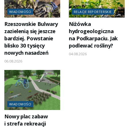
WIADOMOŚCI
RELACJE REPORTERSKIE
Rzeszowskie Bulwary
Niżówka
zazielenią się jeszcze
hydrogeologiczna
bardziej. Powstanie
na Podkarpaciu. Jak
blisko 30 tysięcy
podlewać rośliny?
nowych nasadzeń
04.08.2026
06.08.2026
WIADOMOŚCI
Nowy plac zabaw
i strefa rekreacji