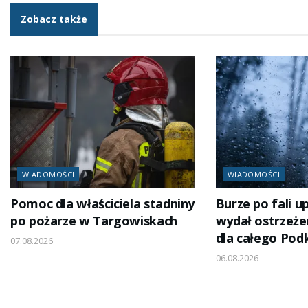
Zobacz także
WIADOMOŚCI
WIADOMOŚCI
Pomoc dla właściciela stadniny
Burze po fali 
po pożarze w Targowiskach
wydał ostrzeżen
dla całego Pod
07.08.2026
06.08.2026