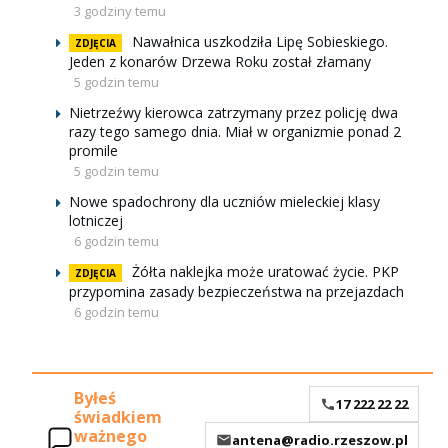
3 godziny temu
Nawałnica uszkodziła Lipę Sobieskiego.
ZDJĘCIA
Jeden z konarów Drzewa Roku został złamany
5 godzin temu
Nietrzeźwy kierowca zatrzymany przez policję dwa
razy tego samego dnia. Miał w organizmie ponad 2
promile
5 godzin temu
Nowe spadochrony dla uczniów mieleckiej klasy
lotniczej
6 godzin temu
Żółta naklejka może uratować życie. PKP
ZDJĘCIA
przypomina zasady bezpieczeństwa na przejazdach
6 godzin temu
Byłeś
17 222 22 22
świadkiem
ważnego
antena@radio.rzeszow.pl