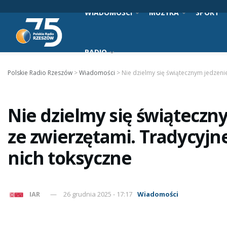
WIADOMOŚCI
MUZYKA
SPORT
RADIO
Polskie Radio Rzeszów
>
Wiadomości
>
Nie dzielmy się świątecznym jedzeni
Nie dzielmy się świątecz
ze zwierzętami. Tradycyjn
nich toksyczne
IAR
26 grudnia 2025 - 17:17
Wiadomości