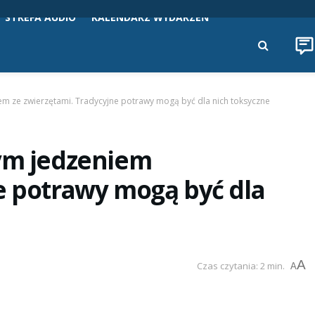
STREFA AUDIO
KALENDARZ WYDARZEŃ
em ze zwierzętami. Tradycyjne potrawy mogą być dla nich toksyczne
nym jedzeniem
e potrawy mogą być dla
A
Czas czytania: 2 min.
A