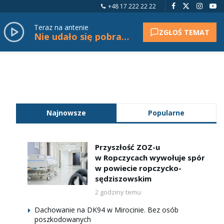
+48 17 222 22 22
Teraz na antenie
ZGŁOŚ TEMAT
Nie udało się pobrać tytułu.
Najnowsze
Popularne
Przyszłość ZOZ-u
w Ropczycach wywołuje spór
w powiecie ropczycko-
sędziszowskim
2 godziny temu
Dachowanie na DK94 w Mirocinie. Bez osób
poszkodowanych