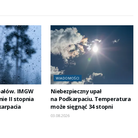
WIADOMOŚCI
upałów. IMGW
Niebezpieczny upał
ie II stopnia
na Podkarpaciu. Temperatura
karpacia
może sięgnąć 34 stopni
03.08.2026