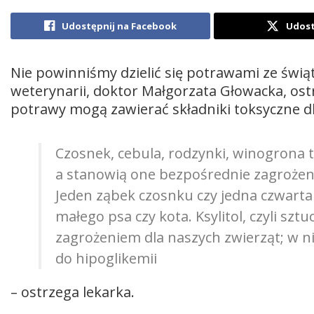
Udostępnij na Facebook
Udost
Nie powinniśmy dzielić się potrawami ze świą
weterynarii, doktor Małgorzata Głowacka, ostr
potrawy mogą zawierać składniki toksyczne d
Czosnek, cebula, rodzynki, winogrona t
a stanowią one bezpośrednie zagrożenie
Jeden ząbek czosnku czy jedna czwarta 
małego psa czy kota. Ksylitol, czyli szt
zagrożeniem dla naszych zwierząt; w 
do hipoglikemii
– ostrzega lekarka.