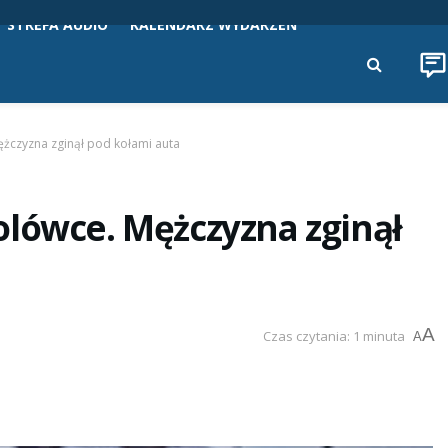
STREFA AUDIO
KALENDARZ WYDARZEŃ
żczyzna zginął pod kołami auta
olówce. Mężczyzna zginął
A
Czas czytania: 1 minuta
A