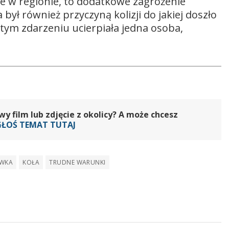
e w regionie, to dodatkowe zagrożenie
był również przyczyną kolizji do jakiej doszło
ym zdarzeniu ucierpiała jedna osoba,
 film lub zdjęcie z okolicy? A może chcesz
GŁOŚ TEMAT TUTAJ
WKA
KOŁA
TRUDNE WARUNKI