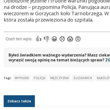
Oblodzone jezdnie i trudne warunki pogodow
na drodze – przypomina Policja. Panująca aura 
wieczorem w Gorzycach koło Tarnobrzega. W t
która została przewieziona do szpitala.
Byłeś świadkiem ważnego wydarzenia? Masz ciekawy
wyrazić swoją opinię na temat bieżących spraw?
Z
Tagi:
WYPADEK
POLICJA
MĘŻCZYZNA
ŚLIZGAWICA
KĄKOLÓ
Zobacz także