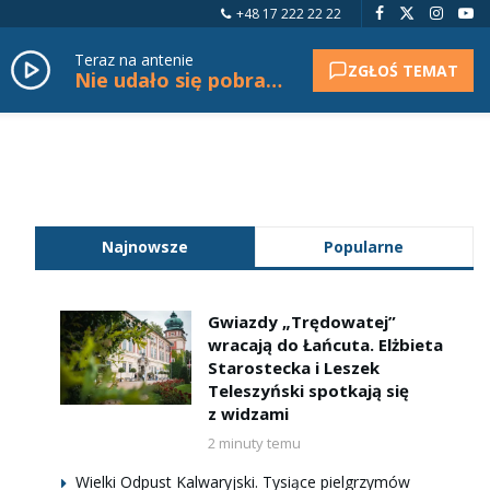
+48 17 222 22 22
Teraz na antenie
ZGŁOŚ TEMAT
Nie udało się pobrać tytułu.
Najnowsze
Popularne
Gwiazdy „Trędowatej”
wracają do Łańcuta. Elżbieta
Starostecka i Leszek
Teleszyński spotkają się
z widzami
2 minuty temu
Wielki Odpust Kalwaryjski. Tysiące pielgrzymów