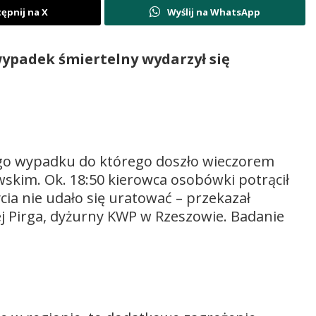
ępnij na X
Wyślij na WhatsApp
wypadek śmiertelny wydarzył się
nego wypadku do którego doszło wieczorem
skim. Ok. 18:50 kierowca osobówki potrącił
cia nie udało się uratować – przekazał
j Pirga, dyżurny KWP w Rzeszowie. Badanie