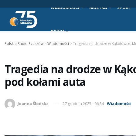
WIADOMOŚCI
MUZYKA
SPORT
RADIO
Polskie Radio Rzeszów
>
Wiadomości
>
Tragedia na drodze w Kąkolówce. Mę
Tragedia na drodze w Kąk
pod kołami auta
Joanna Ślońska
27 grudnia 2025 - 06:54
Wiadomości