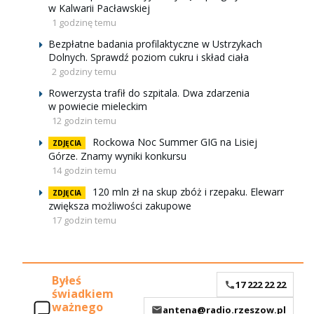
w Kalwarii Pacławskiej
1 godzinę temu
Bezpłatne badania profilaktyczne w Ustrzykach
Dolnych. Sprawdź poziom cukru i skład ciała
2 godziny temu
Rowerzysta trafił do szpitala. Dwa zdarzenia
w powiecie mieleckim
12 godzin temu
Rockowa Noc Summer GIG na Lisiej
ZDJĘCIA
Górze. Znamy wyniki konkursu
14 godzin temu
120 mln zł na skup zbóż i rzepaku. Elewarr
ZDJĘCIA
zwiększa możliwości zakupowe
17 godzin temu
Byłeś
17 222 22 22
świadkiem
ważnego
antena@radio.rzeszow.pl