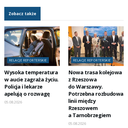
Zobacz także
RELACJE REPORTERSKIE
RELACJE REPORTERSKIE
Wysoka temperatura
Nowa trasa kolejowa
w aucie zagraża życiu.
z Rzeszowa
Policja i lekarze
do Warszawy.
apelują o rozwagę
Potrzebna rozbudowa
linii między
05.08.2026
Rzeszowem
a Tarnobrzegiem
05.08.2026