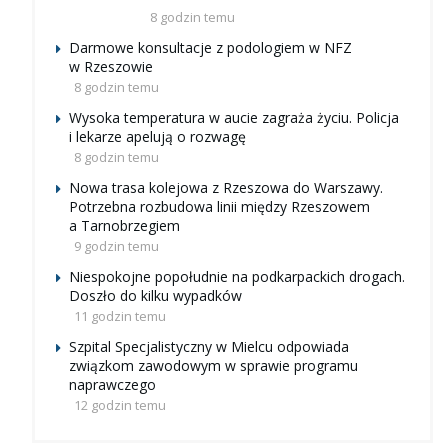
8 godzin temu
Darmowe konsultacje z podologiem w NFZ
w Rzeszowie
8 godzin temu
Wysoka temperatura w aucie zagraża życiu. Policja
i lekarze apelują o rozwagę
8 godzin temu
Nowa trasa kolejowa z Rzeszowa do Warszawy.
Potrzebna rozbudowa linii między Rzeszowem
a Tarnobrzegiem
9 godzin temu
Niespokojne popołudnie na podkarpackich drogach.
Doszło do kilku wypadków
11 godzin temu
Szpital Specjalistyczny w Mielcu odpowiada
związkom zawodowym w sprawie programu
naprawczego
12 godzin temu