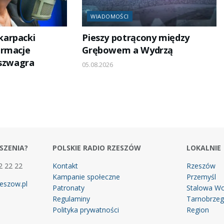
WIADOMOŚCI
arpacki
Pieszy potrącony między
ormacje
Grębowem a Wydrzą
 szwagra
05.08.2026
SZENIA?
POLSKIE RADIO RZESZÓW
LOKALNIE
2 22 22
Kontakt
Rzeszów
Kampanie społeczne
Przemyśl
eszow.pl
Patronaty
Stalowa Wo
Regulaminy
Tarnobrze
Polityka prywatności
Region