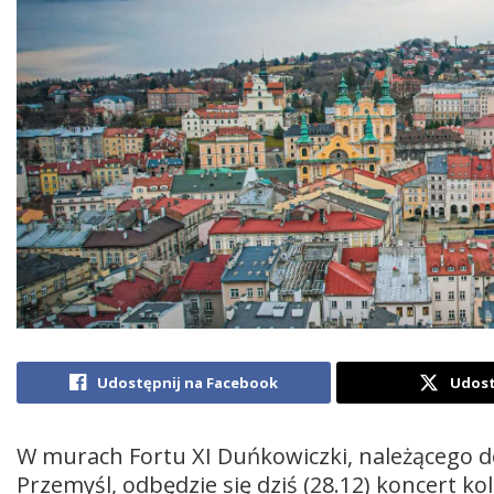
Udostępnij na Facebook
Udost
W murach Fortu XI Duńkowiczki, należącego do
Przemyśl, odbędzie się dziś (28.12) koncert ko