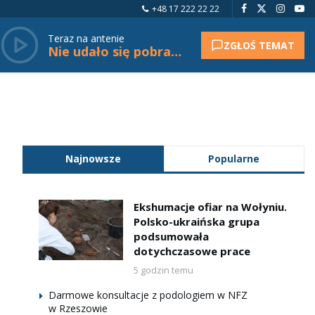
+48 17 222 22 22
Teraz na antenie
ZGŁOŚ TEMAT
Nie udało się pobrać tytułu.
Najnowsze
Popularne
Ekshumacje ofiar na Wołyniu.
Polsko-ukraińska grupa
podsumowała
dotychczasowe prace
5 godzin temu
Darmowe konsultacje z podologiem w NFZ
w Rzeszowie