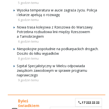
5 godzin temu
Wysoka temperatura w aucie zagraża życiu. Policja
i lekarze apelują o rozwagę
6 godzin temu
Nowa trasa kolejowa z Rzeszowa do Warszawy.
Potrzebna rozbudowa linii między Rzeszowem
a Tarnobrzegiem
6 godzin temu
Niespokojne popołudnie na podkarpackich drogach.
Doszło do kilku wypadków
8 godzin temu
Szpital Specjalistyczny w Mielcu odpowiada
związkom zawodowym w sprawie programu
naprawczego
9 godzin temu
Byłeś
17 222 22 22
świadkiem