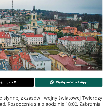
Fot. PRRz
ępnij na X
Wyślij na WhatsApp
 słynnej z czasów I wojny światowej Twierdzy
lęd. Rozpocznie się o godzinie 18:00. Zabrzmią