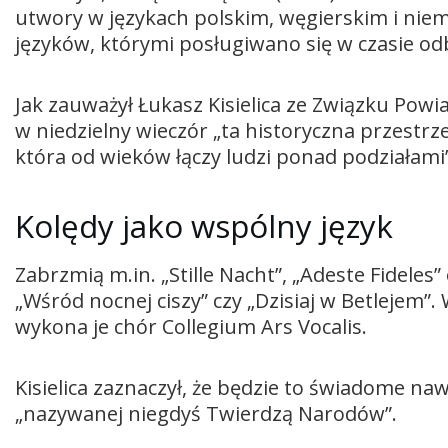
utwory w językach polskim, węgierskim i niem
języków, którymi posługiwano się w czasie od
Jak zauważył Łukasz Kisielica ze Związku Po
w niedzielny wieczór „ta historyczna przestr
która od wieków łączy ludzi ponad podziałami”
Kolędy jako wspólny język
Zabrzmią m.in. „Stille Nacht”, „Adeste Fideles”
„Wśród nocnej ciszy” czy „Dzisiaj w Betlejem”
wykona je chór Collegium Ars Vocalis.
Kisielica zaznaczył, że będzie to świadome naw
„nazywanej niegdyś Twierdzą Narodów”.