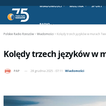
WIADOMOŚCI
MUZYKA
SPORT
RADIO
Polskie Radio Rzeszów
>
Wiadomości
>
Kolędy trzech języków w murach Twi
Kolędy trzech języków w 
PAP
28 grudnia 2025 - 07:11
Wiadomości