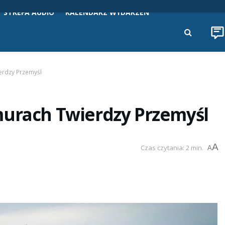
STREFA AUDIO
KALENDARZ WYDARZEŃ
erdzy Przemyśl
murach Twierdzy Przemyśl
A
Czas czytania: 2 min.
A