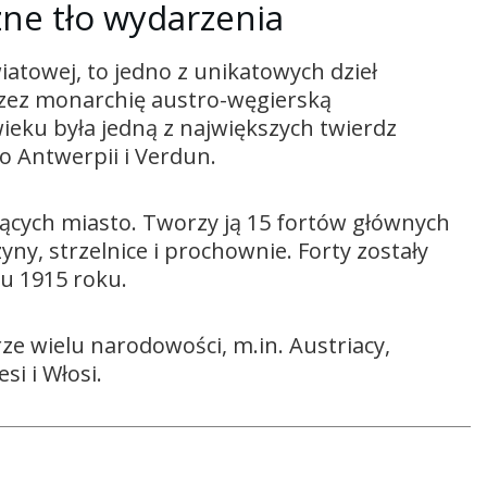
zne tło wydarzenia
iatowej, to jedno z unikatowych dzieł
przez monarchię austro-węgierską
ieku była jedną z największych twierdz
po Antwerpii i Verdun.
ających miasto. Tworzy ją 15 fortów głównych
ny, strzelnice i prochownie. Forty zostały
cu 1915 roku.
rze wielu narodowości, m.in. Austriacy,
si i Włosi.