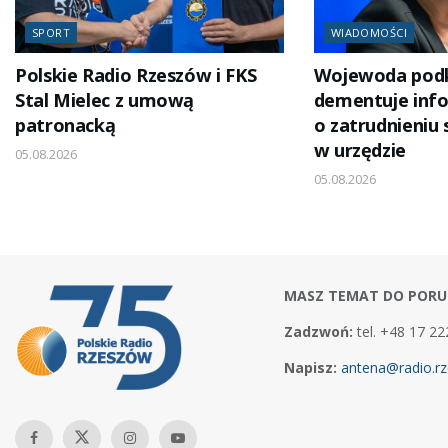
SPORT
WIADOMOŚCI
Polskie Radio Rzeszów i FKS
Wojewoda podk
Stal Mielec z umową
dementuje inf
patronacką
o zatrudnieniu
w urzędzie
05.08.2026
05.08.2026
MASZ TEMAT DO PORU
Zadzwoń:
tel. +48 17 22
Napisz:
antena@radio.rz