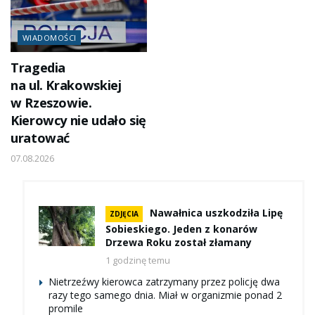
WIADOMOŚCI
Tragedia
na ul. Krakowskiej
w Rzeszowie.
Kierowcy nie udało się
uratować
07.08.2026
Nawałnica uszkodziła Lipę
ZDJĘCIA
Sobieskiego. Jeden z konarów
Drzewa Roku został złamany
1 godzinę temu
Nietrzeźwy kierowca zatrzymany przez policję dwa
razy tego samego dnia. Miał w organizmie ponad 2
promile