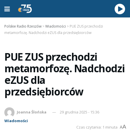
Polskie Radio Rzeszów
>
Wiadomości
>
PUE ZUS przechodzi
metamorfozę. Nadchodzi eZUS dla przedsiębiorców
PUE ZUS przechodzi
metamorfozę. Nadchodzi
eZUS dla
przedsiębiorców
Joanna Ślońska
29 grudnia 2025 - 15:36
Wiadomości
A
Czas czytania: 1 minuta
A