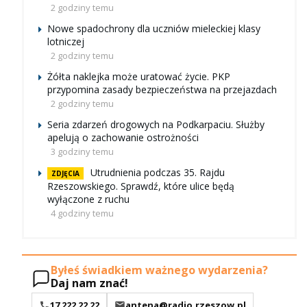
2 godziny temu
Nowe spadochrony dla uczniów mieleckiej klasy
lotniczej
2 godziny temu
Żółta naklejka może uratować życie. PKP
przypomina zasady bezpieczeństwa na przejazdach
2 godziny temu
Seria zdarzeń drogowych na Podkarpaciu. Służby
apelują o zachowanie ostrożności
3 godziny temu
Utrudnienia podczas 35. Rajdu
ZDJĘCIA
Rzeszowskiego. Sprawdź, które ulice będą
wyłączone z ruchu
4 godziny temu
Byłeś świadkiem ważnego wydarzenia?
Daj nam znać!
17 222 22 22
antena@radio.rzeszow.pl