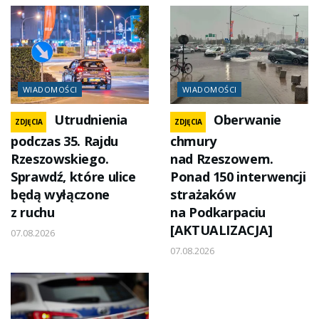
WIADOMOŚCI
WIADOMOŚCI
Utrudnienia
Oberwanie
ZDJĘCIA
ZDJĘCIA
podczas 35. Rajdu
chmury
Rzeszowskiego.
nad Rzeszowem.
Sprawdź, które ulice
Ponad 150 interwencji
będą wyłączone
strażaków
z ruchu
na Podkarpaciu
[AKTUALIZACJA]
07.08.2026
07.08.2026