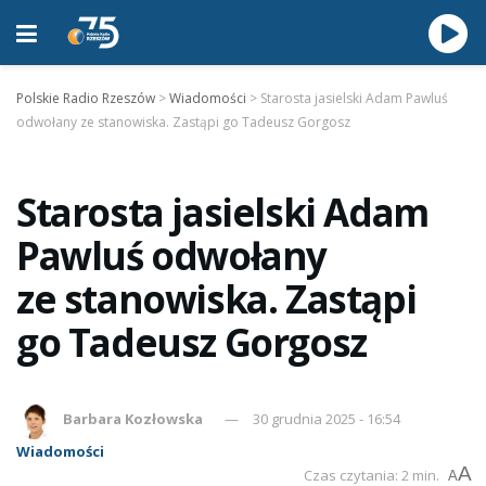
Polskie Radio Rzeszów
>
Wiadomości
>
Starosta jasielski Adam Pawluś
odwołany ze stanowiska. Zastąpi go Tadeusz Gorgosz
Starosta jasielski Adam
Pawluś odwołany
ze stanowiska. Zastąpi
go Tadeusz Gorgosz
Barbara Kozłowska
30 grudnia 2025 - 16:54
Wiadomości
A
Czas czytania: 2 min.
A