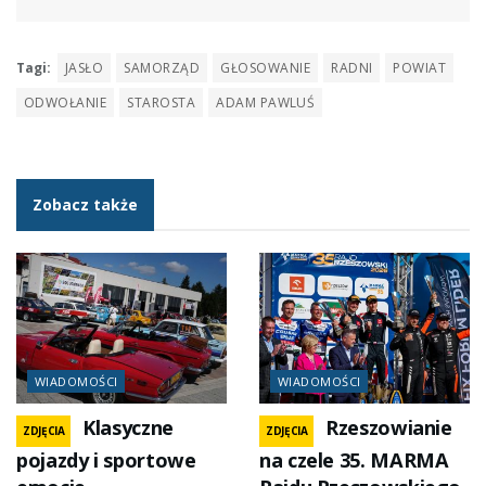
Tagi:
JASŁO
SAMORZĄD
GŁOSOWANIE
RADNI
POWIAT
ODWOŁANIE
STAROSTA
ADAM PAWLUŚ
Zobacz także
WIADOMOŚCI
WIADOMOŚCI
Klasyczne
Rzeszowianie
ZDJĘCIA
ZDJĘCIA
pojazdy i sportowe
na czele 35. MARMA