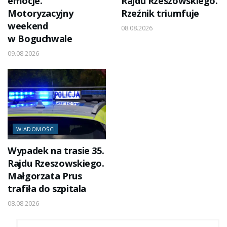
emocje.
Rajdu Rzeszowskiego.
Motoryzacyjny
Rzeźnik triumfuje
weekend
08.08.2026
w Boguchwale
09.08.2026
WIADOMOŚCI
Wypadek na trasie 35.
Rajdu Rzeszowskiego.
Małgorzata Prus
trafiła do szpitala
08.08.2026