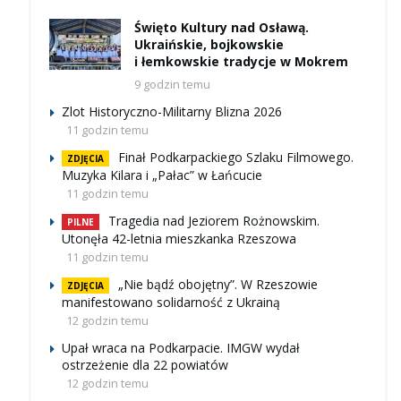
Święto Kultury nad Osławą.
Ukraińskie, bojkowskie
i łemkowskie tradycje w Mokrem
9 godzin temu
Zlot Historyczno-Militarny Blizna 2026
11 godzin temu
Finał Podkarpackiego Szlaku Filmowego.
ZDJĘCIA
Muzyka Kilara i „Pałac” w Łańcucie
11 godzin temu
Tragedia nad Jeziorem Rożnowskim.
PILNE
Utonęła 42-letnia mieszkanka Rzeszowa
11 godzin temu
„Nie bądź obojętny”. W Rzeszowie
ZDJĘCIA
manifestowano solidarność z Ukrainą
12 godzin temu
Upał wraca na Podkarpacie. IMGW wydał
ostrzeżenie dla 22 powiatów
12 godzin temu