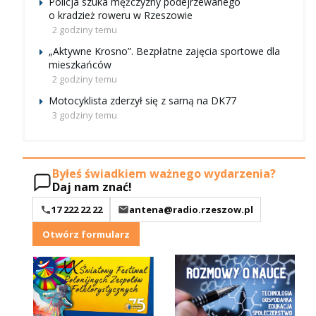
Policja szuka mężczyzny podejrzewanego
o kradzież roweru w Rzeszowie
2 godziny temu
„Aktywne Krosno”. Bezpłatne zajęcia sportowe dla
mieszkańców
2 godziny temu
Motocyklista zderzył się z sarną na DK77
3 godziny temu
Byłeś świadkiem ważnego wydarzenia?
Daj nam znać!
17 222 22 22
antena@radio.rzeszow.pl
Otwórz formularz