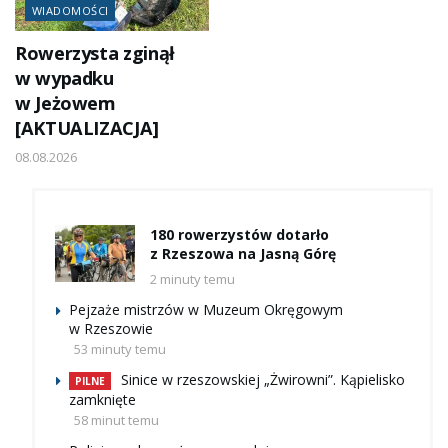
WIADOMOŚCI
Rowerzysta zginął
w wypadku
w Jeżowem
[AKTUALIZACJA]
08.08.2026
180 rowerzystów dotarło
z Rzeszowa na Jasną Górę
2 minuty temu
Pejzaże mistrzów w Muzeum Okręgowym
w Rzeszowie
53 minuty temu
Sinice w rzeszowskiej „Żwirowni”. Kąpielisko
PILNE
zamknięte
58 minut temu