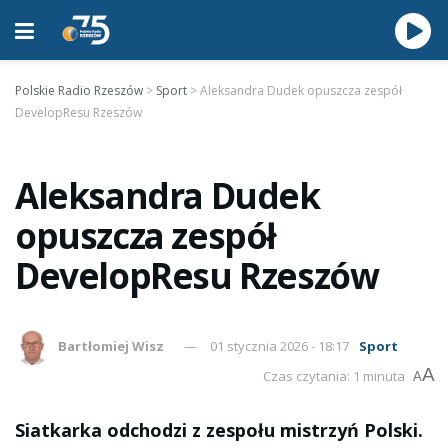
Polskie Radio Rzeszów
>
Sport
>
Aleksandra Dudek opuszcza zespół
DevelopResu Rzeszów
Aleksandra Dudek
opuszcza zespół
DevelopResu Rzeszów
Bartłomiej Wisz
01 stycznia 2026 - 18:17
Sport
A
Czas czytania: 1 minuta
A
Siatkarka odchodzi z zespołu mistrzyń Polski.