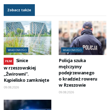
Zobacz także
WIADOMOŚCI
WIADOMOŚCI
Sinice
Policja szuka
PILNE
mężczyzny
w rzeszowskiej
podejrzewanego
„Żwirowni”.
o kradzież roweru
Kąpielisko zamknięte
w Rzeszowie
09.08.2026
09.08.2026