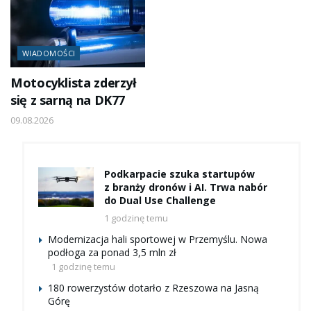
WIADOMOŚCI
Motocyklista zderzył
się z sarną na DK77
09.08.2026
Podkarpacie szuka startupów
z branży dronów i AI. Trwa nabór
do Dual Use Challenge
1 godzinę temu
Modernizacja hali sportowej w Przemyślu. Nowa
podłoga za ponad 3,5 mln zł
1 godzinę temu
180 rowerzystów dotarło z Rzeszowa na Jasną
Górę