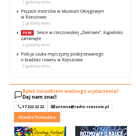
1 godzinę temu
Pejzaże mistrzów w Muzeum Okręgowym
w Rzeszowie
2 godziny temu
Sinice w rzeszowskiej „Żwirowni”. Kąpielisko
PILNE
zamknięte
2 godziny temu
Policja szuka mężczyzny podejrzewanego
o kradzież roweru w Rzeszowie
3 godziny temu
Byłeś świadkiem ważnego wydarzenia?
Daj nam znać!
17 222 22 22
antena@radio.rzeszow.pl
Otwórz formularz