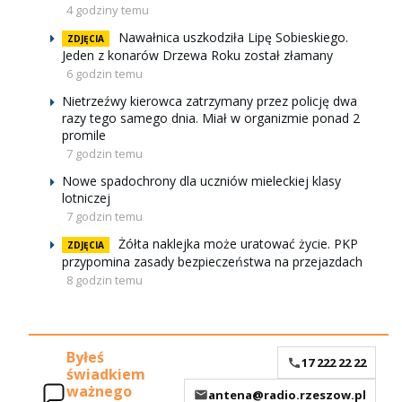
4 godziny temu
Nawałnica uszkodziła Lipę Sobieskiego.
ZDJĘCIA
Jeden z konarów Drzewa Roku został złamany
6 godzin temu
Nietrzeźwy kierowca zatrzymany przez policję dwa
razy tego samego dnia. Miał w organizmie ponad 2
promile
7 godzin temu
Nowe spadochrony dla uczniów mieleckiej klasy
lotniczej
7 godzin temu
Żółta naklejka może uratować życie. PKP
ZDJĘCIA
przypomina zasady bezpieczeństwa na przejazdach
8 godzin temu
Byłeś
17 222 22 22
świadkiem
ważnego
antena@radio.rzeszow.pl