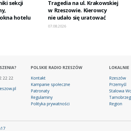
ki sekcji
Tragedia na ul. Krakowskiej
ny,
w Rzeszowie. Kierowcy
 okna hotelu
nie udało się uratować
07.08.2026
SZENIA?
POLSKIE RADIO RZESZÓW
LOKALNIE
2 22 22
Kontakt
Rzeszów
Kampanie społeczne
Przemyśl
eszow.pl
Patronaty
Stalowa Wo
Regulaminy
Tarnobrze
Polityka prywatności
Region
m17