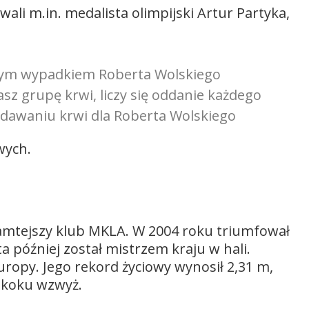
li m.in. medalista olimpijski Artur Partyka,
cznym wypadkiem Roberta Wolskiego
sz grupę krwi, liczy się oddanie każdego
ddawaniu krwi dla Roberta Wolskiego
wych.
 tamtejszy klub MKLA. W 2004 roku triumfował
a później został mistrzem kraju w hali.
uropy. Jego rekord życiowy wynosił 2,31 m,
 skoku wzwyż.