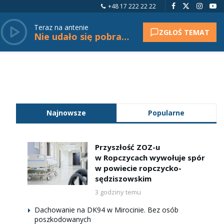
+48 17 222 22 22
Teraz na antenie
ZGŁOŚ TEMAT
Nie udało się pobrać tytułu.
Najnowsze
Popularne
Przyszłość ZOZ-u
w Ropczycach wywołuje spór
w powiecie ropczycko-
sędziszowskim
3 godziny temu
Dachowanie na DK94 w Mirocinie. Bez osób
poszkodowanych