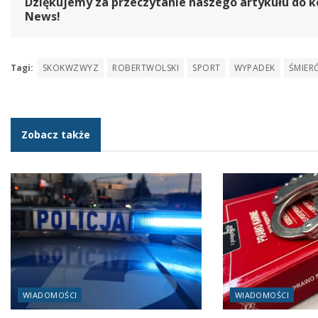
Dziękujemy za przeczytanie naszego artykułu do k
News!
Tagi:
SKOKWZWYZ
ROBERTWOLSKI
SPORT
WYPADEK
ŚMIER
Zobacz także
WIADOMOŚCI
WIADOMOŚCI