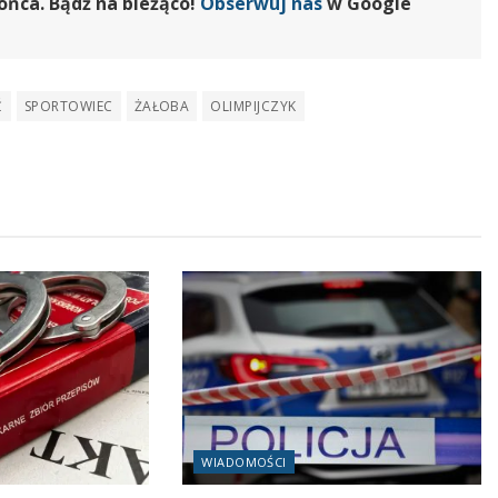
ońca. Bądź na bieżąco!
Obserwuj nas
w Google
Ć
SPORTOWIEC
ŻAŁOBA
OLIMPIJCZYK
WIADOMOŚCI