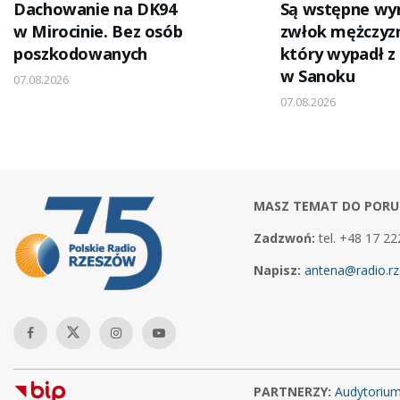
Dachowanie na DK94
Są wstępne wyni
w Mirocinie. Bez osób
zwłok mężczyz
poszkodowanych
który wypadł z
w Sanoku
07.08.2026
07.08.2026
MASZ TEMAT DO PORU
Zadzwoń:
tel. +48 17 22
Napisz:
antena@radio.rz
PARTNERZY:
Audytoriu