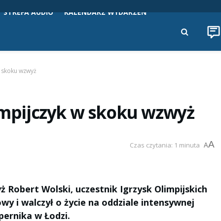
STREFA AUDIO
KALENDARZ WYDARZEŃ
w skoku wzwyż
limpijczyk w skoku wzwyż
A
Czas czytania: 1 minuta
A
yż Robert Wolski, uczestnik Igrzysk Olimpijskich
 i walczył o życie na oddziale intensywnej
pernika w Łodzi.