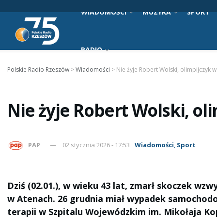
WIADOMOŚCI
MUZYKA
SPORT
RADIO
Polskie Radio Rzeszów
>
Wiadomości
>
Nie żyje Robert Wolski, olimpijczyk 
Nie żyje Robert Wolski, o
PAP
02 stycznia 2026 - 17:53
Wiadomości
,
Sport
Dziś (02.01.), w wieku 43 lat, zmarł skoczek wzw
w Atenach. 26 grudnia miał wypadek samochodowy
terapii w Szpitalu Wojewódzkim im. Mikołaja Ko