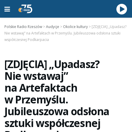
Polskie Radio Rzeszów
>
Audycje
>
Okolice kultury
>
[ZDJĘCIA] „Upadasz?
Nie wstawaj” na Artefaktach w Przemyślu. Jubileuszowa odsłona sztuki
współczesnej Podkarpacia
[ZDJĘCIA] „Upadasz?
Nie wstawaj”
na Artefaktach
w Przemyślu.
Jubileuszowa odsłona
sztuki współczesnej