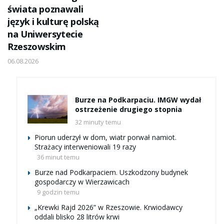
świata poznawali
język i kulturę polską
na Uniwersytecie
Rzeszowskim
06.08.2026
Burze na Podkarpaciu. IMGW wydał
ostrzeżenie drugiego stopnia
32 minuty temu
Piorun uderzył w dom, wiatr porwał namiot.
Strażacy interweniowali 19 razy
36 minut temu
Burze nad Podkarpaciem. Uszkodzony budynek
gospodarczy w Wierzawicach
9 godzin temu
„Krewki Rajd 2026” w Rzeszowie. Krwiodawcy
oddali blisko 28 litrów krwi