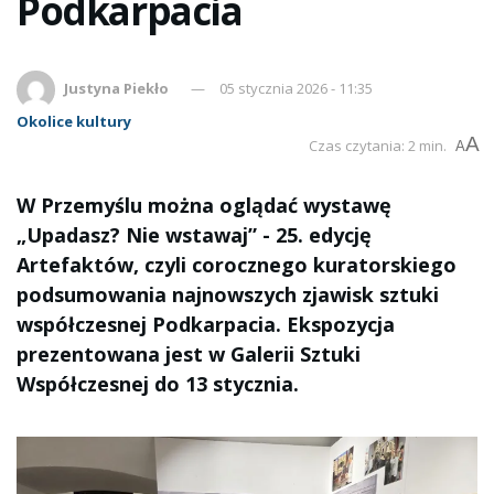
Podkarpacia
Justyna Piekło
05 stycznia 2026 - 11:35
Okolice kultury
A
Czas czytania: 2 min.
A
W Przemyślu można oglądać wystawę
„Upadasz? Nie wstawaj” - 25. edycję
Artefaktów, czyli corocznego kuratorskiego
podsumowania najnowszych zjawisk sztuki
współczesnej Podkarpacia. Ekspozycja
prezentowana jest w Galerii Sztuki
Współczesnej do 13 stycznia.