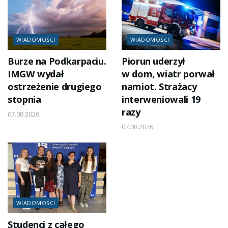
WIADOMOŚCI
WIADOMOŚCI
Burze na Podkarpaciu.
Piorun uderzył
IMGW wydał
w dom, wiatr porwał
ostrzeżenie drugiego
namiot. Strażacy
stopnia
interweniowali 19
razy
07.08.2026
07.08.2026
WIADOMOŚCI
Studenci z całego