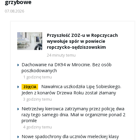
grzybowe
07.08.2026
Przyszłość ZOZ-u w Ropczycach
wywołuje spór w powiecie
ropczycko-sędziszowskim
24 minuty temu
Dachowanie na DK94 w Mirocinie. Bez osób
poszkodowanych
1 godzinę temu
Nawałnica uszkodziła Lipę Sobieskiego.
ZDJĘCIA
Jeden z konarów Drzewa Roku został złamany
3 godziny temu
Nietrzeźwy kierowca zatrzymany przez policję dwa
razy tego samego dnia. Miał w organizmie ponad 2
promile
4 godziny temu
Nowe spadochrony dla uczniów mieleckiej klasy