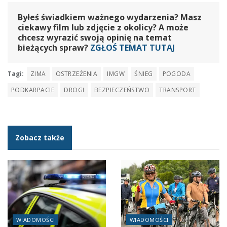
Byłeś świadkiem ważnego wydarzenia? Masz
ciekawy film lub zdjęcie z okolicy? A może
chcesz wyrazić swoją opinię na temat
bieżących spraw?
ZGŁOŚ TEMAT TUTAJ
Tagi:
ZIMA
OSTRZEŻENIA
IMGW
ŚNIEG
POGODA
PODKARPACIE
DROGI
BEZPIECZEŃSTWO
TRANSPORT
Zobacz także
WIADOMOŚCI
WIADOMOŚCI