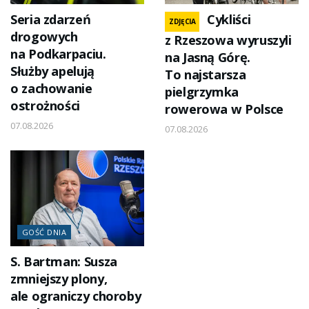
Seria zdarzeń
Cykliści
ZDJĘCIA
drogowych
z Rzeszowa wyruszyli
na Podkarpaciu.
na Jasną Górę.
Służby apelują
To najstarsza
o zachowanie
pielgrzymka
ostrożności
rowerowa w Polsce
07.08.2026
07.08.2026
GOŚĆ DNIA
S. Bartman: Susza
zmniejszy plony,
ale ograniczy choroby