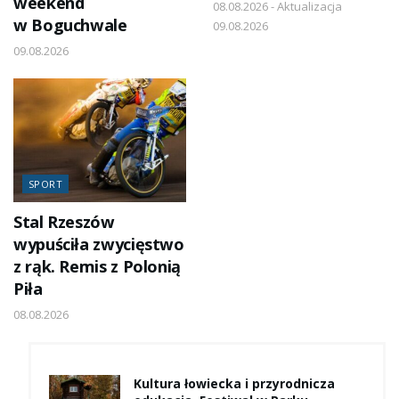
weekend
08.08.2026 - Aktualizacja
w Boguchwale
09.08.2026
09.08.2026
SPORT
Stal Rzeszów
wypuściła zwycięstwo
z rąk. Remis z Polonią
Piła
08.08.2026
Kultura łowiecka i przyrodnicza