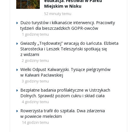
edukacja. Festiwal w Parku
Miejskim w Nisku
52 minuty temu
Dużo turystów i kilkanaście interwencji. Pracowity
tydzień dla bieszczadzkich GOPR-owców
1 godzinę temu
Gwiazdy „Trędowatej” wracają do Łańcuta. Elżbieta
Starostecka i Leszek Teleszyński spotkają się
z widzami
2 godziny temu
Wielki Odpust Kalwaryjski. Tysiące pielgrzymów
w Kalwarii Pacławskiej
3 godziny temu
Bezpłatne badania profilaktyczne w Ustrzykach
Dolnych. Sprawdź poziom cukru i skład ciała
4 godziny temu
Rowerzysta trafił do szpitala. Dwa zdarzenia
w powiecie mieleckim
14 godzin temu