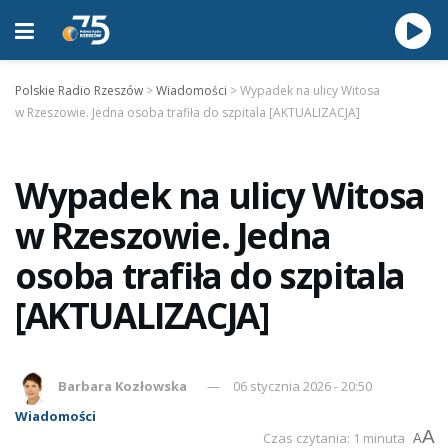
Polskie Radio Rzeszów
>
Wiadomości
>
Wypadek na ulicy Witosa
w Rzeszowie. Jedna osoba trafiła do szpitala [AKTUALIZACJA]
Wypadek na ulicy Witosa
w Rzeszowie. Jedna
osoba trafiła do szpitala
[AKTUALIZACJA]
Barbara Kozłowska
06 stycznia 2026 - 20:50
Wiadomości
A
Czas czytania: 1 minuta
A