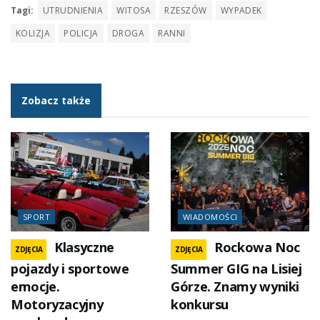
Tagi:
UTRUDNIENIA
WITOSA
RZESZÓW
WYPADEK
KOLIZJA
POLICJA
DROGA
RANNI
Zobacz także
SPORT
WIADOMOŚCI
Klasyczne
Rockowa Noc
ZDJĘCIA
ZDJĘCIA
pojazdy i sportowe
Summer GIG na Lisiej
emocje.
Górze. Znamy wyniki
Motoryzacyjny
konkursu