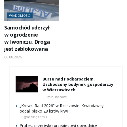
WIADOMOŚCI
Samochód uderzył
w ogrodzenie
w Iwoniczu. Droga
jest zablokowana
06.08.2026
Burze nad Podkarpaciem.
Uszkodzony budynek gospodarczy
w Wierzawicach
33 minuty temu
„Krewki Rajd 2026” w Rzeszowie. Krwiodawcy
oddali blisko 28 litrów krwi
1 godzinę temu
Protest przeciwko przebiegowi obwodnicy