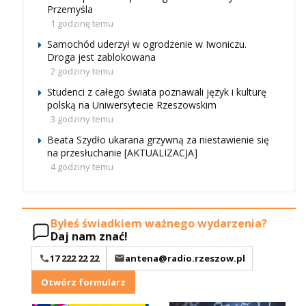
Przemyśla
1 godzinę temu
Samochód uderzył w ogrodzenie w Iwoniczu.
Droga jest zablokowana
2 godziny temu
Studenci z całego świata poznawali język i kulturę
polską na Uniwersytecie Rzeszowskim
3 godziny temu
Beata Szydło ukarana grzywną za niestawienie się
na przesłuchanie [AKTUALIZACJA]
4 godziny temu
Byłeś świadkiem ważnego wydarzenia?
Daj nam znać!
17 222 22 22
antena@radio.rzeszow.pl
Otwórz formularz