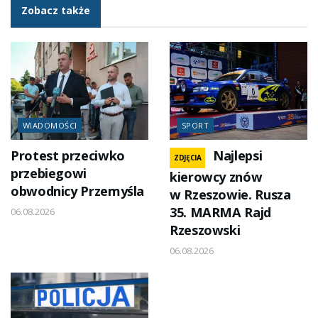
Zobacz także
WIADOMOŚCI
SPORT
Protest przeciwko
Najlepsi
ZDJĘCIA
przebiegowi
kierowcy znów
obwodnicy Przemyśla
w Rzeszowie. Rusza
35. MARMA Rajd
06.08.2026
Rzeszowski
06.08.2026