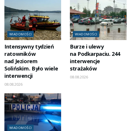
WIADOMOŚCI
WIADOMOŚCI
Intensywny tydzień
Burze i ulewy
ratowników
na Podkarpaciu. 244
nad Jeziorem
interwencje
Solińskim. Było wiele
strażaków
interwencji
08.08.2026
08.08.2026
WIADOMOŚCI