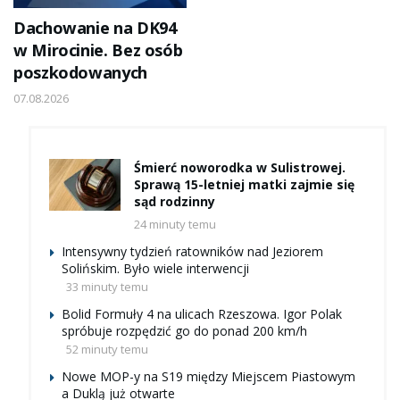
Dachowanie na DK94
w Mirocinie. Bez osób
poszkodowanych
07.08.2026
Śmierć noworodka w Sulistrowej.
Sprawą 15-letniej matki zajmie się
sąd rodzinny
24 minuty temu
Intensywny tydzień ratowników nad Jeziorem
Solińskim. Było wiele interwencji
33 minuty temu
Bolid Formuły 4 na ulicach Rzeszowa. Igor Polak
spróbuje rozpędzić go do ponad 200 km/h
52 minuty temu
Nowe MOP-y na S19 między Miejscem Piastowym
a Duklą już otwarte