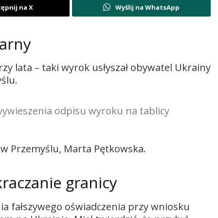
ępnij na X
Wyślij na WhatsApp
karny
y lata – taki wyrok usłyszał obywatel Ukrainy
ślu.
wywieszenia odpisu wyroku na tablicy
 w Przemyślu, Marta Pętkowska.
kraczanie granicy
ia fałszywego oświadczenia przy wniosku