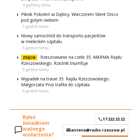
4 godziny temu
Piknik Pokoleń w Dębicy. Wieczorem Silent Disco
pod gołym niebem
5 godzin temu
Nowy samochód do transportu pacjentów
w mieleckim szpitalu
5 godzin temu
Rzeszowianie na czele 35. MARMA Rajdu
ZDJĘCIA
Rzeszowskiego. Rzeźnik triumfuje
5 godzin temu
Wypadek na trasie 35. Rajdu Rzeszowskiego.
Małgorzata Prus trafiła do szpitala
6 godzin temu
Byłeś
17 222 22 22
świadkiem
ważnego
antena@radio.rzeszow.pl
wydarzenia?