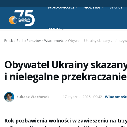
WIADOMOŚCI
MUZYKA
SPORT
RADIO
Polskie Radio Rzeszów
>
Wiadomości
>
Obywatel Ukrainy skazany za fałszyw
Obywatel Ukrainy skazany
i nielegalne przekraczanie
Łukasz Wacławek
17 stycznia 2026 - 09:42
Wiadomośc
Rok pozbawienia wolności w zawieszeniu na trzy