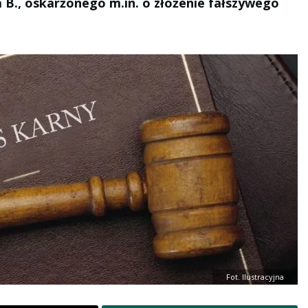
 B., oskarżonego m.in. o złożenie fałszywego
Fot. Ilustracyjna