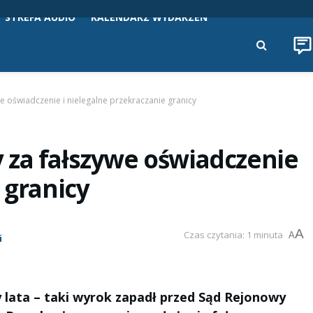
STREFA AUDIO
KALENDARZ WYDARZEŃ
e oświadczenie i nielegalne przekraczanie granicy
 za fałszywe oświadczenie
 granicy
A
Czas czytania: 1 minuta
A
i
 lata – taki wyrok zapadł przed Sąd Rejonowy