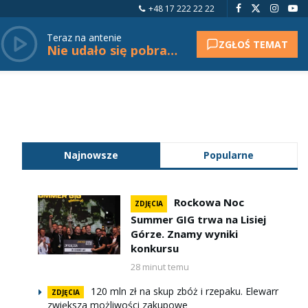
+48 17 222 22 22
Teraz na antenie
ZGŁOŚ TEMAT
Nie udało się pobrać tytułu.
Najnowsze
Popularne
Rockowa Noc
ZDJĘCIA
Summer GIG trwa na Lisiej
Górze. Znamy wyniki
konkursu
28 minut temu
120 mln zł na skup zbóż i rzepaku. Elewarr
ZDJĘCIA
zwiększa możliwości zakupowe