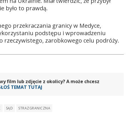
m na Ukrainie. Miał twierdzić, że przybył
ie było to prawdą.
lnego przekraczania granicy w Medyce,
ykorzystaniu podstępu i wprowadzeniu
do rzeczywistego, zarobkowego celu podróży.
 film lub zdjęcie z okolicy? A może chcesz
GŁOŚ TEMAT TUTAJ
K
SĄD
STRAZGRANICZNA