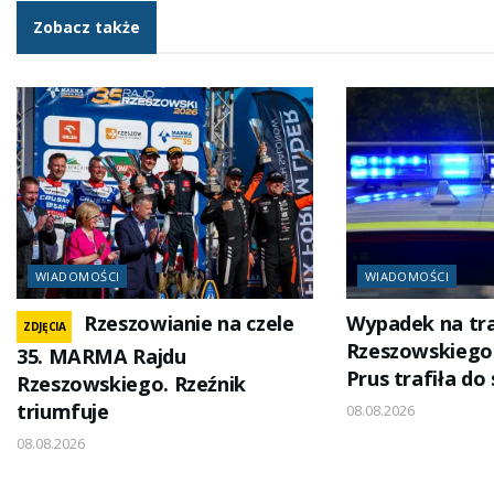
Zobacz także
WIADOMOŚCI
WIADOMOŚCI
Rzeszowianie na czele
Wypadek na tra
ZDJĘCIA
Rzeszowskiego
35. MARMA Rajdu
Prus trafiła do 
Rzeszowskiego. Rzeźnik
triumfuje
08.08.2026
08.08.2026