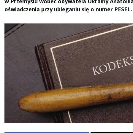
w Przemyślu wobec obywatela Ukrainy Anatoliia
oświadczenia przy ubieganiu się o numer PESEL.