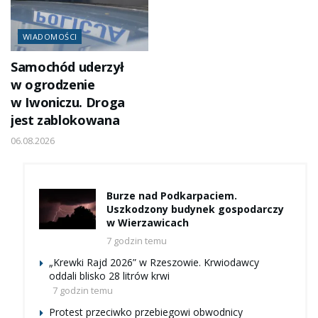
WIADOMOŚCI
Samochód uderzył
w ogrodzenie
w Iwoniczu. Droga
jest zablokowana
06.08.2026
Burze nad Podkarpaciem.
Uszkodzony budynek gospodarczy
w Wierzawicach
7 godzin temu
„Krewki Rajd 2026” w Rzeszowie. Krwiodawcy
oddali blisko 28 litrów krwi
7 godzin temu
Protest przeciwko przebiegowi obwodnicy