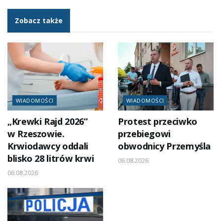
Zobacz także
WIADOMOŚCI
WIADOMOŚCI
„Krewki Rajd 2026”
Protest przeciwko
w Rzeszowie.
przebiegowi
Krwiodawcy oddali
obwodnicy Przemyśla
blisko 28 litrów krwi
06.08.2026
06.08.2026