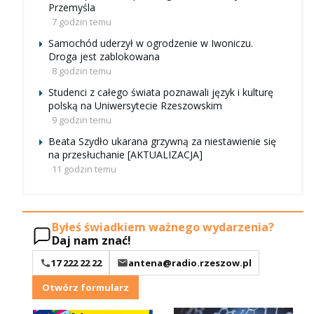
Przemyśla
7 godzin temu
Samochód uderzył w ogrodzenie w Iwoniczu.
Droga jest zablokowana
8 godzin temu
Studenci z całego świata poznawali język i kulturę
polską na Uniwersytecie Rzeszowskim
9 godzin temu
Beata Szydło ukarana grzywną za niestawienie się
na przesłuchanie [AKTUALIZACJA]
11 godzin temu
Byłeś świadkiem ważnego wydarzenia?
Daj nam znać!
17 222 22 22
antena@radio.rzeszow.pl
Otwórz formularz