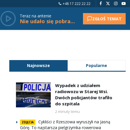
+48 17 222 22 22
Teraz na antenie
ZGŁOŚ TEMAT
Nie udało się pobrać tytułu.
Najnowsze
Popularne
Wypadek z udziałem
radiowozu w Starej Wsi.
Dwóch policjantów trafiło
do szpitala
2 minuty temu
Cykliści z Rzeszowa wyruszyli na Jasną
ZDJĘCIA
Górę. To najstarsza pielgrzymka rowerowa