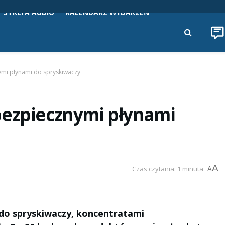
STREFA AUDIO
KALENDARZ WYDARZEŃ
ymi płynami do spryskiwaczy
bezpiecznymi płynami
A
Czas czytania: 1 minuta
A
do spryskiwaczy, koncentratami