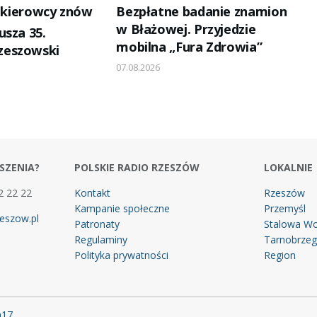
i kierowcy znów
Bezpłatne badanie znamion
w Błażowej. Przyjedzie
usza 35.
mobilna „Fura Zdrowia”
zeszowski
07.08.2026
SZENIA?
POLSKIE RADIO RZESZÓW
LOKALNIE
2 22 22
Kontakt
Rzeszów
Kampanie społeczne
Przemyśl
eszow.pl
Patronaty
Stalowa Wo
Regulaminy
Tarnobrze
Polityka prywatności
Region
m17