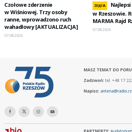
Czołowe zderzenie
Najleps
ZDJĘCIA
w Wiśniowej. Trzy osoby
w Rzeszowie. R
ranne, wprowadzono ruch
MARMA Rajd R
wahadłowy [AKTUALIZACJA]
07.08.2026
07.08.2026
MASZ TEMAT DO PORU
Zadzwoń:
tel. +48 17 22
Napisz:
antena@radio.rz
PARTNERZY:
Audytoriu