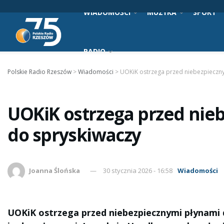
WIADOMOŚCI
MUZYKA
SPORT
RADIO
Polskie Radio Rzeszów
>
Wiadomości
>
UOKiK ostrzega przed niebezpieczn
UOKiK ostrzega przed nie
do spryskiwaczy
Joanna Ślońska
30 stycznia 2026 - 16:58
Wiadomości
UOKiK ostrzega przed niebezpiecznymi płynami 