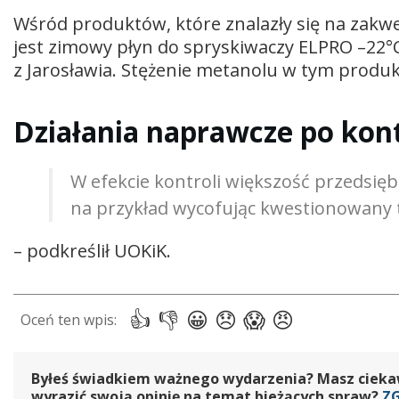
Wśród produktów, które znalazły się na zakwe
jest zimowy płyn do spryskiwaczy ELPRO –22°
z Jarosławia. Stężenie metanolu w tym produk
Działania naprawcze po kont
W efekcie kontroli większość przedsięb
na przykład wycofując kwestionowany 
– podkreślił UOKiK.
Byłeś świadkiem ważnego wydarzenia? Masz ciekawy
wyrazić swoją opinię na temat bieżących spraw?
Z