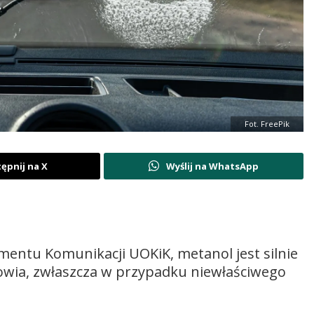
Fot. FreePik
ępnij na X
Wyślij na WhatsApp
mentu Komunikacji UOKiK, metanol jest silnie
rowia, zwłaszcza w przypadku niewłaściwego