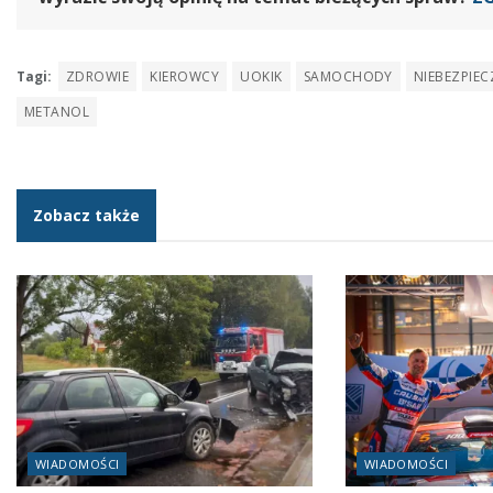
Tagi:
ZDROWIE
KIEROWCY
UOKIK
SAMOCHODY
NIEBEZPIE
METANOL
Zobacz także
WIADOMOŚCI
WIADOMOŚCI