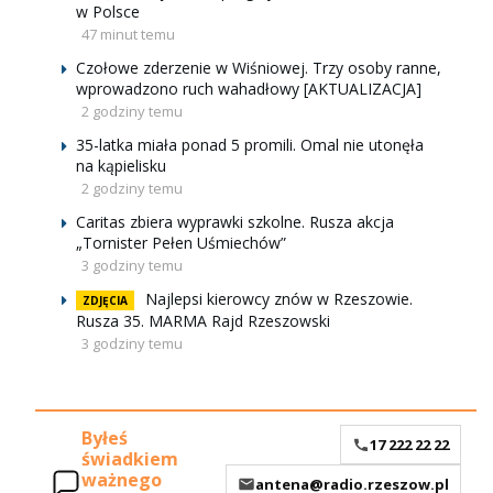
w Polsce
47 minut temu
Czołowe zderzenie w Wiśniowej. Trzy osoby ranne,
wprowadzono ruch wahadłowy [AKTUALIZACJA]
2 godziny temu
35-latka miała ponad 5 promili. Omal nie utonęła
na kąpielisku
2 godziny temu
Caritas zbiera wyprawki szkolne. Rusza akcja
„Tornister Pełen Uśmiechów”
3 godziny temu
Najlepsi kierowcy znów w Rzeszowie.
ZDJĘCIA
Rusza 35. MARMA Rajd Rzeszowski
3 godziny temu
Byłeś
17 222 22 22
świadkiem
ważnego
antena@radio.rzeszow.pl