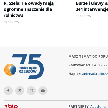
R. Szela: Te owady mają
Burze i ulewy n
ogromne znaczenie dla
244 interwencj
rolnictwa
08.08.2026
08.08.2026
MASZ TEMAT DO PORU
Zadzwoń:
tel. +48 17 22
Napisz:
antena@radio.rz
PARTNERZY:
Audytoriu