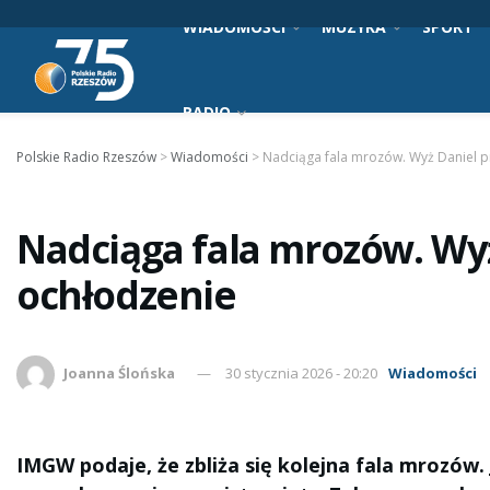
WIADOMOŚCI
MUZYKA
SPORT
RADIO
Polskie Radio Rzeszów
>
Wiadomości
>
Nadciąga fala mrozów. Wyż Daniel pr
Nadciąga fala mrozów. Wyż
ochłodzenie
Joanna Ślońska
30 stycznia 2026 - 20:20
Wiadomości
IMGW podaje, że zbliża się kolejna fala mrozów.