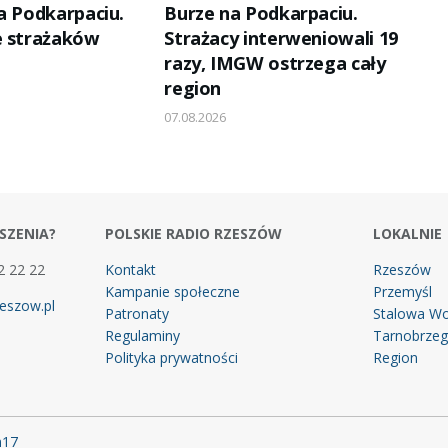
a Podkarpaciu.
Burze na Podkarpaciu.
e strażaków
Strażacy interweniowali 19
razy, IMGW ostrzega cały
region
07.08.2026
SZENIA?
POLSKIE RADIO RZESZÓW
LOKALNIE
2 22 22
Kontakt
Rzeszów
Kampanie społeczne
Przemyśl
eszow.pl
Patronaty
Stalowa Wo
Regulaminy
Tarnobrze
Polityka prywatności
Region
m17