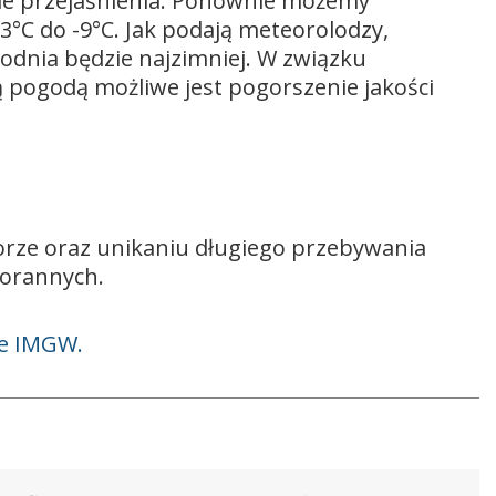
kie przejaśnienia. Ponownie możemy
3°C do -9°C. Jak podają meteorolodzy,
godnia będzie najzimniej. W związku
pogodą możliwe jest pogorszenie jakości
orze oraz unikaniu długiego przebywania
porannych.
ie IMGW.