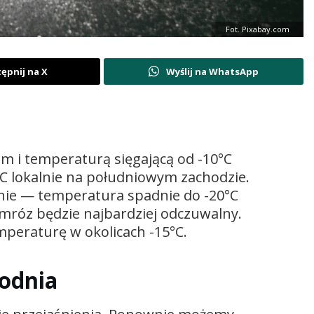
Fot. Pixabay.com
ępnij na X
Wyślij na WhatsApp
 i temperaturą sięgającą od -10°C
 lokalnie na południowym zachodzie.
nie — temperatura spadnie do -20°C
róz będzie najbardziej odczuwalny.
peraturę w okolicach -15°C.
godnia