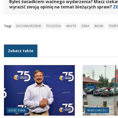
Byłeś świadkiem ważnego wydarzenia? Masz ciekawy
wyrazić swoją opinię na temat bieżących spraw?
Z
Tagi:
ZACHMURZENIE
POGODA
WIATR
ZIMA
IMGW
TEMP
Zobacz także
GOŚĆ DNIA
WIADOMOŚCI