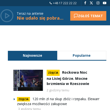
+48 17 222 22 22
Teraz na antenie
ZGŁOŚ TEMAT
Nie udało się pobrać tytułu.
Najnowsze
Popularne
Rockowa Noc
ZDJĘCIA
na Lisiej Górze. Mocne
brzmienia w Rzeszowie
2 godziny temu
120 mln zł na skup zbóż i rzepaku. Elewarr
ZDJĘCIA
zwiększa możliwości zakupowe
3 godziny temu