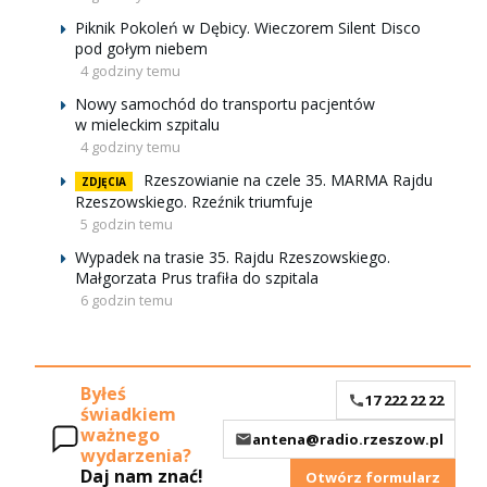
Piknik Pokoleń w Dębicy. Wieczorem Silent Disco
pod gołym niebem
4 godziny temu
Nowy samochód do transportu pacjentów
w mieleckim szpitalu
4 godziny temu
Rzeszowianie na czele 35. MARMA Rajdu
ZDJĘCIA
Rzeszowskiego. Rzeźnik triumfuje
5 godzin temu
Wypadek na trasie 35. Rajdu Rzeszowskiego.
Małgorzata Prus trafiła do szpitala
6 godzin temu
Byłeś
17 222 22 22
świadkiem
ważnego
antena@radio.rzeszow.pl
wydarzenia?
Daj nam znać!
Otwórz formularz