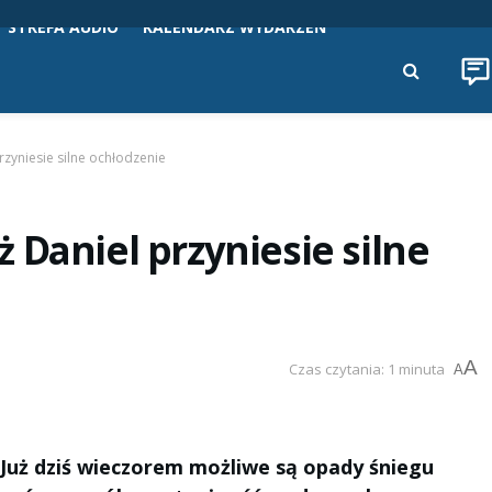
STREFA AUDIO
KALENDARZ WYDARZEŃ
zyniesie silne ochłodzenie
 Daniel przyniesie silne
A
Czas czytania: 1 minuta
A
 Już dziś wieczorem możliwe są opady śniegu