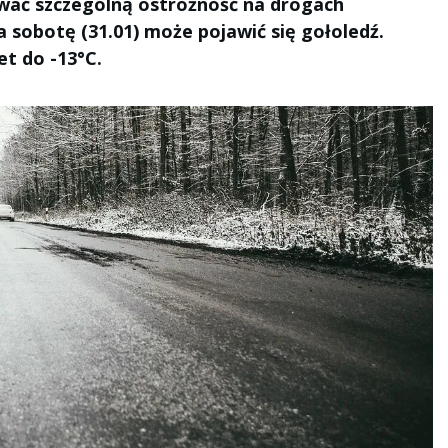
wać szczególną ostrożność na drogach
a sobotę (31.01) może pojawić się gołoledź.
t do -13°C.