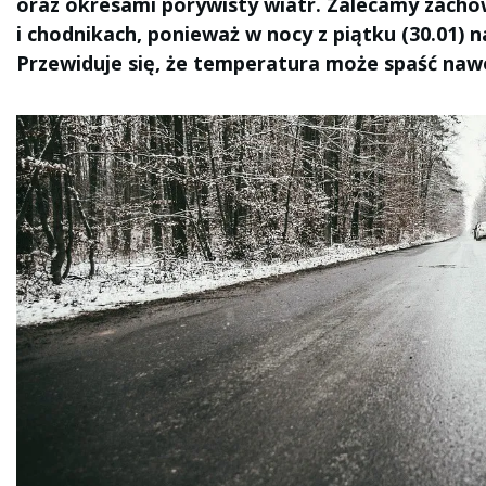
oraz okresami porywisty wiatr. Zalecamy zacho
i chodnikach, ponieważ w nocy z piątku (30.01) n
Przewiduje się, że temperatura może spaść nawe