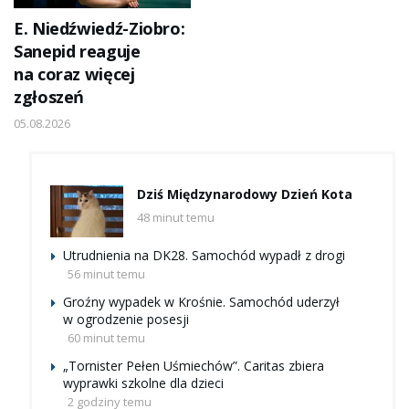
E. Niedźwiedź-Ziobro:
Sanepid reaguje
na coraz więcej
zgłoszeń
05.08.2026
Dziś Międzynarodowy Dzień Kota
48 minut temu
Utrudnienia na DK28. Samochód wypadł z drogi
56 minut temu
Groźny wypadek w Krośnie. Samochód uderzył
w ogrodzenie posesji
60 minut temu
„Tornister Pełen Uśmiechów”. Caritas zbiera
wyprawki szkolne dla dzieci
2 godziny temu