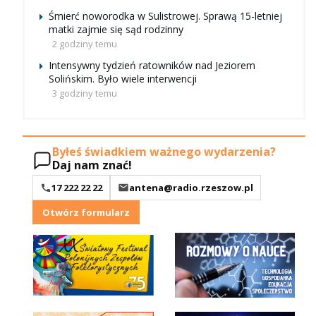
Śmierć noworodka w Sulistrowej. Sprawą 15-letniej
matki zajmie się sąd rodzinny
2 godziny temu
Intensywny tydzień ratowników nad Jeziorem
Solińskim. Było wiele interwencji
3 godziny temu
Byłeś świadkiem ważnego wydarzenia?
Daj nam znać!
17 222 22 22
antena@radio.rzeszow.pl
Otwórz formularz