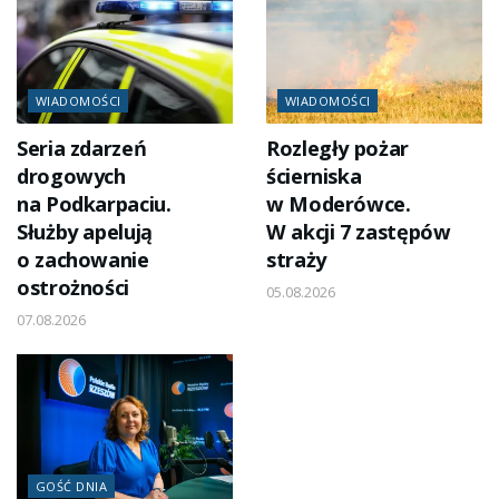
WIADOMOŚCI
WIADOMOŚCI
Seria zdarzeń
Rozległy pożar
drogowych
ścierniska
na Podkarpaciu.
w Moderówce.
Służby apelują
W akcji 7 zastępów
o zachowanie
straży
ostrożności
05.08.2026
07.08.2026
GOŚĆ DNIA