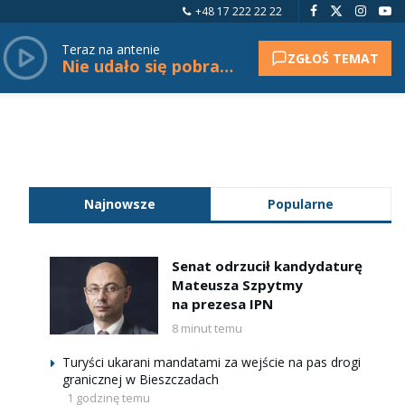
+48 17 222 22 22
Teraz na antenie
ZGŁOŚ TEMAT
Nie udało się pobrać tytułu.
Najnowsze
Popularne
Senat odrzucił kandydaturę
Mateusza Szpytmy
na prezesa IPN
8 minut temu
Turyści ukarani mandatami za wejście na pas drogi
granicznej w Bieszczadach
1 godzinę temu