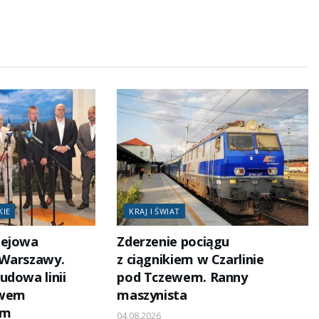
KIE
KRAJ I ŚWIAT
lejowa
Zderzenie pociągu
 Warszawy.
z ciągnikiem w Czarlinie
udowa linii
pod Tczewem. Ranny
owem
maszynista
em
04.08.2026