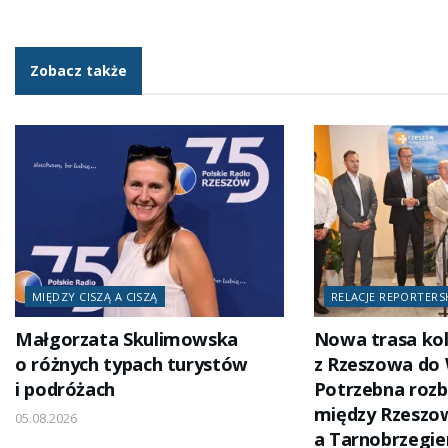
Zobacz także
MIĘDZY CISZĄ A CISZĄ
RELACJE REPORTERS
Małgorzata Skulimowska
Nowa trasa ko
o różnych typach turystów
z Rzeszowa do
i podróżach
Potrzebna rozb
między Rzesz
05.08.2026
a Tarnobrzegi