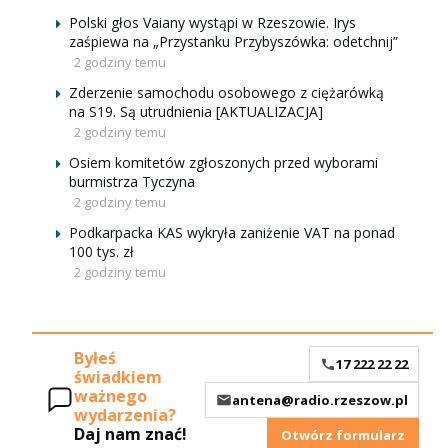
Polski głos Vaiany wystąpi w Rzeszowie. Irys
zaśpiewa na „Przystanku Przybyszówka: odetchnij”
2 godziny temu
Zderzenie samochodu osobowego z ciężarówką
na S19. Są utrudnienia [AKTUALIZACJA]
2 godziny temu
Osiem komitetów zgłoszonych przed wyborami
burmistrza Tyczyna
2 godziny temu
Podkarpacka KAS wykryła zaniżenie VAT na ponad
100 tys. zł
2 godziny temu
Byłeś
17 222 22 22
świadkiem
ważnego
antena@radio.rzeszow.pl
wydarzenia?
Daj nam znać!
Otwórz formularz