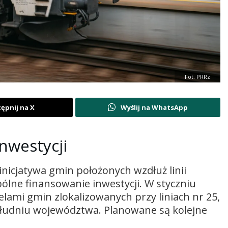
Fot. PRRz
ępnij na X
Wyślij na WhatsApp
nwestycji
nicjatywa gmin położonych wzdłuż linii
pólne finansowanie inwestycji. W styczniu
ami gmin zlokalizowanych przy liniach nr 25,
południu województwa. Planowane są kolejne