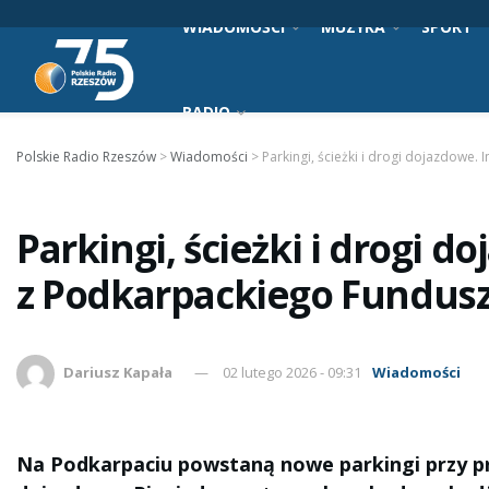
WIADOMOŚCI
MUZYKA
SPORT
RADIO
Polskie Radio Rzeszów
>
Wiadomości
>
Parkingi, ścieżki i drogi dojazdowe
Parkingi, ścieżki i drogi d
z Podkarpackiego Fundus
Dariusz Kapała
02 lutego 2026 - 09:31
Wiadomości
Na Podkarpaciu powstaną nowe parkingi przy prz