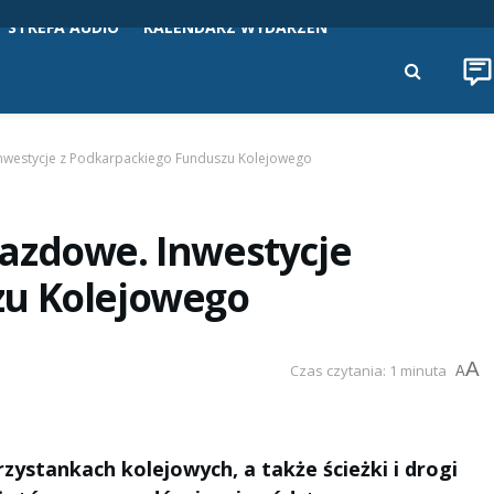
STREFA AUDIO
KALENDARZ WYDARZEŃ
. Inwestycje z Podkarpackiego Funduszu Kolejowego
ojazdowe. Inwestycje
zu Kolejowego
A
Czas czytania: 1 minuta
A
ystankach kolejowych, a także ścieżki i drogi