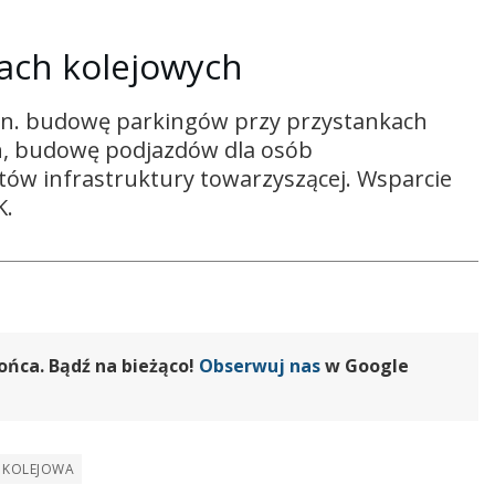
kach kolejowych
in. budowę parkingów przy przystankach
ch, budowę podjazdów dla osób
ów infrastruktury towarzyszącej. Wsparcie
K.
ońca. Bądź na bieżąco!
Obserwuj nas
w Google
Ć KOLEJOWA