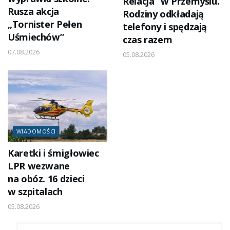
Relacja” w Przemyślu.
Rusza akcja
Rodziny odkładają
„Tornister Pełen
telefony i spędzają
Uśmiechów”
czas razem
07.08.2026
05.08.2026
WIADOMOŚCI
Karetki i śmigłowiec
LPR wezwane
na obóz. 16 dzieci
w szpitalach
05.08.2026