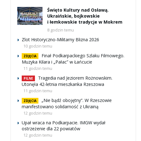
Święto Kultury nad Osławą.
Ukraińskie, bojkowskie
i łemkowskie tradycje w Mokrem
8 godzin temu
Zlot Historyczno-Militarny Blizna 2026
10 godzin temu
Finał Podkarpackiego Szlaku Filmowego.
ZDJĘCIA
Muzyka Kilara i „Pałac” w Łańcucie
11 godzin temu
Tragedia nad Jeziorem Rożnowskim.
PILNE
Utonęła 42-letnia mieszkanka Rzeszowa
11 godzin temu
„Nie bądź obojętny”. W Rzeszowie
ZDJĘCIA
manifestowano solidarność z Ukrainą
12 godzin temu
Upał wraca na Podkarpacie. IMGW wydał
ostrzeżenie dla 22 powiatów
12 godzin temu