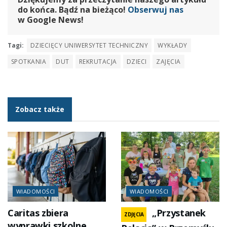
do końca. Bądź na bieżąco!
Obserwuj nas
w Google News!
Tagi:
DZIECIĘCY UNIWERSYTET TECHNICZNY
WYKŁADY
SPOTKANIA
DUT
REKRUTACJA
DZIECI
ZAJĘCIA
Zobacz także
WIADOMOŚCI
WIADOMOŚCI
Caritas zbiera
„Przystanek
ZDJĘCIA
wyprawki szkolne.