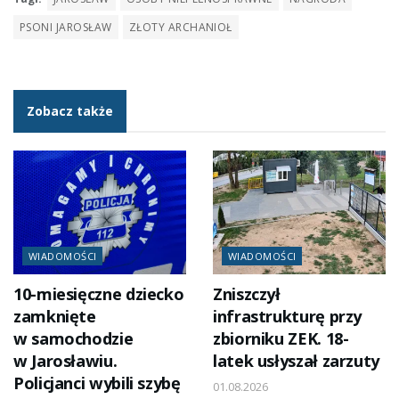
PSONI JAROSŁAW
ZŁOTY ARCHANIOŁ
Zobacz także
WIADOMOŚCI
WIADOMOŚCI
10-miesięczne dziecko
Zniszczył
zamknięte
infrastrukturę przy
w samochodzie
zbiorniku ZEK. 18-
w Jarosławiu.
latek usłyszał zarzuty
Policjanci wybili szybę
01.08.2026