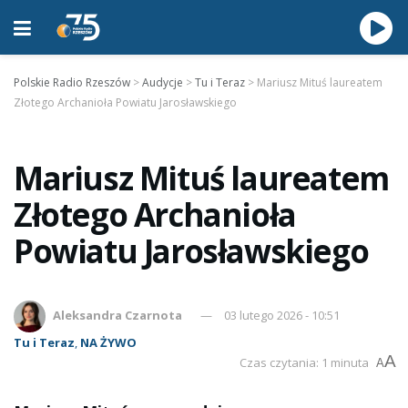
Polskie Radio Rzeszów
>
Audycje
>
Tu i Teraz
>
Mariusz Mituś laureatem
Złotego Archanioła Powiatu Jarosławskiego
Mariusz Mituś laureatem
Złotego Archanioła
Powiatu Jarosławskiego
Aleksandra Czarnota
03 lutego 2026 - 10:51
Tu i Teraz
,
NA ŻYWO
A
Czas czytania: 1 minuta
A