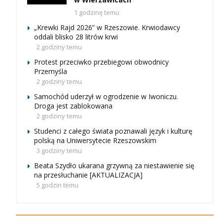
1 godzinę temu
„Krewki Rajd 2026” w Rzeszowie. Krwiodawcy
oddali blisko 28 litrów krwi
2 godziny temu
Protest przeciwko przebiegowi obwodnicy
Przemyśla
2 godziny temu
Samochód uderzył w ogrodzenie w Iwoniczu.
Droga jest zablokowana
2 godziny temu
Studenci z całego świata poznawali język i kulturę
polską na Uniwersytecie Rzeszowskim
3 godziny temu
Beata Szydło ukarana grzywną za niestawienie się
na przesłuchanie [AKTUALIZACJA]
5 godzin temu