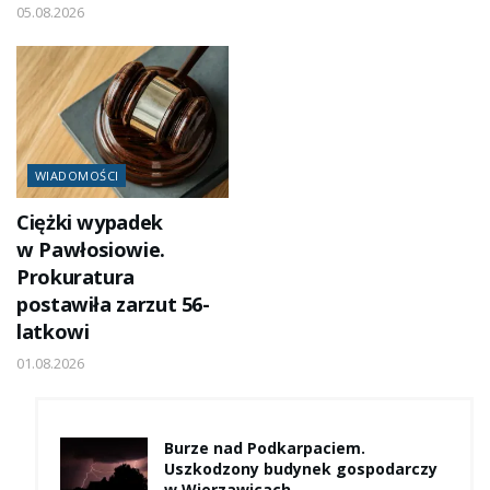
05.08.2026
WIADOMOŚCI
Ciężki wypadek
w Pawłosiowie.
Prokuratura
postawiła zarzut 56-
latkowi
01.08.2026
Burze nad Podkarpaciem.
Uszkodzony budynek gospodarczy
w Wierzawicach