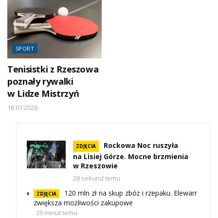
SPORT
Tenisistki z Rzeszowa
poznały rywalki
w Lidze Mistrzyń
18.07.2026
Rockowa Noc ruszyła
ZDJĘCIA
na Lisiej Górze. Mocne brzmienia
w Rzeszowie
28 sekund temu
120 mln zł na skup zbóż i rzepaku. Elewarr
ZDJĘCIA
zwiększa możliwości zakupowe
39 minut temu