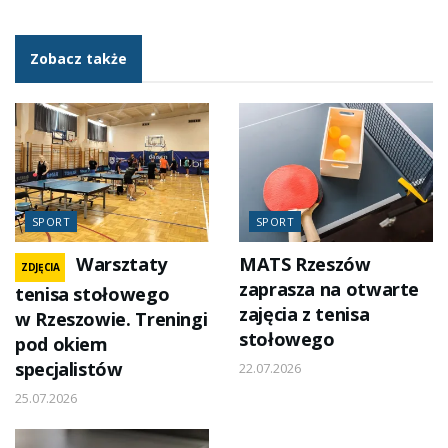
Zobacz także
SPORT
SPORT
Warsztaty
MATS Rzeszów
ZDJĘCIA
zaprasza na otwarte
tenisa stołowego
zajęcia z tenisa
w Rzeszowie. Treningi
stołowego
pod okiem
specjalistów
22.07.2026
25.07.2026