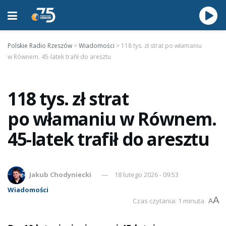
Polskie Radio Rzeszów
>
Wiadomości
>
118 tys. zł strat po włamaniu
w Równem. 45-latek trafił do aresztu
118 tys. zł strat
po włamaniu w Równem.
45-latek trafił do aresztu
Jakub Chodyniecki
18 lutego 2026 - 09:53
Wiadomości
A
Czas czytania: 1 minuta
A