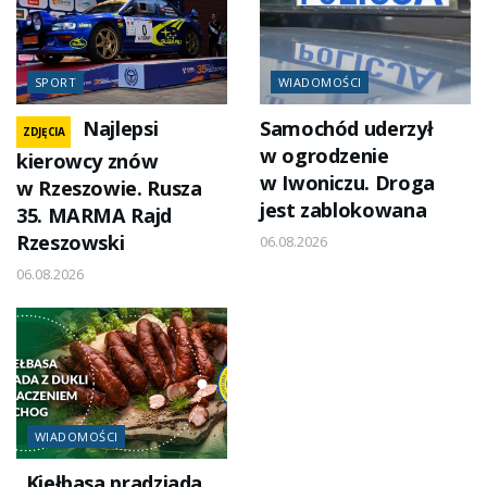
SPORT
WIADOMOŚCI
Najlepsi
Samochód uderzył
ZDJĘCIA
w ogrodzenie
kierowcy znów
w Iwoniczu. Droga
w Rzeszowie. Rusza
jest zablokowana
35. MARMA Rajd
Rzeszowski
06.08.2026
06.08.2026
WIADOMOŚCI
„Kiełbasa pradziada