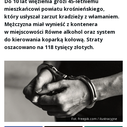
Do 10 lat więzienia grozi 45-letniemu
mieszkańcowi powiatu krośnieńskiego,
który usłyszał zarzut kradzieży z włamaniem.
Mężczyzna miał wynieść z kontenera
w miejscowości Równe alkohol oraz system
do kierowania koparką kołową. Straty
oszacowano na 118 tysięcy złotych.
Fot. freepik.com / ilustracyjne