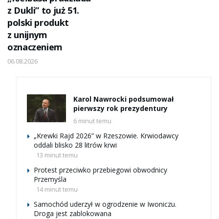
z Dukli” to już 51.
polski produkt
z unijnym
oznaczeniem
06.08.2026
Karol Nawrocki podsumował
pierwszy rok prezydentury
6 minut temu
„Krewki Rajd 2026” w Rzeszowie. Krwiodawcy
oddali blisko 28 litrów krwi
13 minut temu
Protest przeciwko przebiegowi obwodnicy
Przemyśla
14 minut temu
Samochód uderzył w ogrodzenie w Iwoniczu.
Droga jest zablokowana